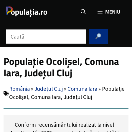
Sari
MENIU
la
conținut
Caută
Populație Ocolișel, Comuna
Iara, Județul Cluj
România
»
Județul Cluj
»
Comuna Iara
»
Populație
Ocolișel, Comuna Iara, Județul Cluj
Conform recensământului realizat la nivel