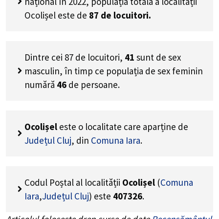
național în 2022, populația totală a localității
Ocolișel este de
87
de locuitori.
Dintre cei
87
de locuitori,
41
sunt de sex
masculin, în timp ce populația de sex feminin
numără
46
de persoane.
Ocolișel
este o localitate care aparține de
Județul Cluj
, din
Comuna Iara
.
Codul Poștal al localității
Ocolișel
(
Comuna
Iara
,
Județul Cluj
) este
407326
.
Articolul folosește drep surse de date
Recensământul