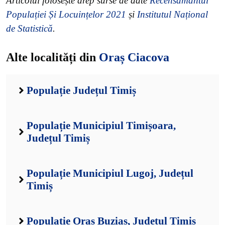
Articolul folosește drep surse de date
Recensământul
Populației Și Locuințelor 2021
și
Institutul Național
de Statistică
.
Alte localități din
Oraș Ciacova
Populație Județul Timiș
Populație Municipiul Timișoara,
Județul Timiș
Populație Municipiul Lugoj, Județul
Timiș
Populație Oraș Buziaș, Județul Timiș