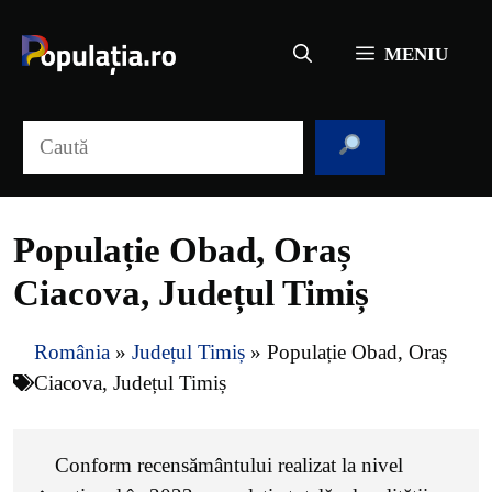
Sari
la
MENIU
conținut
Caută
Populație Obad, Oraș
Ciacova, Județul Timiș
România
»
Județul Timiș
»
Populație Obad, Oraș
Ciacova, Județul Timiș
Conform recensământului realizat la nivel