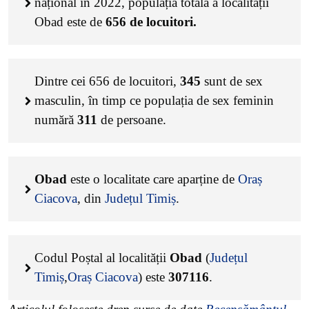
național în 2022, populația totală a localității
Obad este de
656
de locuitori.
Dintre cei
656
de locuitori,
345
sunt de sex
masculin, în timp ce populația de sex feminin
numără
311
de persoane.
Obad
este o localitate care aparține de
Oraș
Ciacova
, din
Județul Timiș
.
Codul Poștal al localității
Obad
(
Județul
Timiș
,
Oraș Ciacova
) este
307116
.