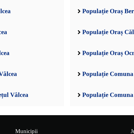
lcea
Populație Oraș Ber
cea
Populație Oraș Căl
lcea
Populație Oraș Ocn
Vâlcea
Populație Comuna 
țul Vâlcea
Populație Comuna B
Municipii
J