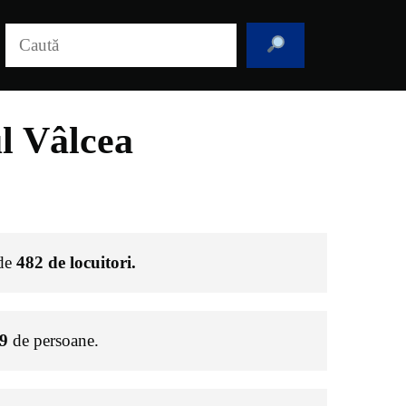
Caută
l Vâlcea
 de
482
de locuitori.
9
de persoane.