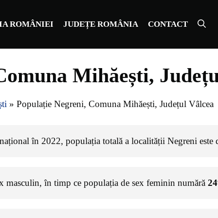
IA ROMÂNIEI
JUDEȚE ROMÂNIA
CONTACT
 Comuna Mihăești, Județu
ti
»
Populație Negreni, Comuna Mihăești, Județul Vâlcea
ațional în 2022, populația totală a localității Negreni este
ex masculin, în timp ce populația de sex feminin numără
24