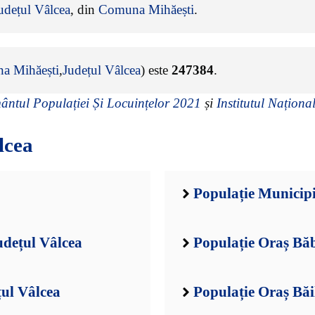
udețul Vâlcea
, din
Comuna Mihăești
.
a Mihăești
,
Județul Vâlcea
) este
247384
.
ntul Populației Și Locuințelor 2021
și
Institutul Național
lcea
Populație Municip
udețul Vâlcea
Populație Oraș Băb
țul Vâlcea
Populație Oraș Băi