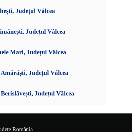
bești, Județul Vâlcea
imănești, Județul Vâlcea
ele Mari, Județul Vâlcea
Amărăști, Județul Vâlcea
erislăvești, Județul Vâlcea
udețe România