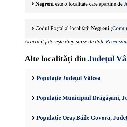
Negreni
este o localitate care aparține de
J
Codul Poștal al localității
Negreni
(
Comun
Articolul folosește drep surse de date
Recensămâ
Alte localități din
Județul Vâ
Populație Județul Vâlcea
Populație Municipiul Drăgășani, J
Populație Oraș Băile Govora, Jude