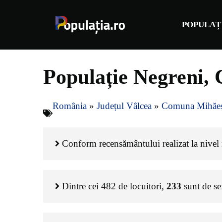
Sari
la
POPULAȚ
conținut
Populație Negreni,
România
»
Județul Vâlcea
»
Comuna Mihăeș
Conform recensământului realizat la nivel n
Dintre cei
482
de locuitori,
233
sunt de s