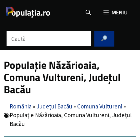
Sari
MENIU
la
conținut
Caută
Populație Năzărioaia,
Comuna Vultureni, Județul
Bacău
România
»
Județul Bacău
»
Comuna Vultureni
»
Populație Năzărioaia, Comuna Vultureni, Județul
Bacău