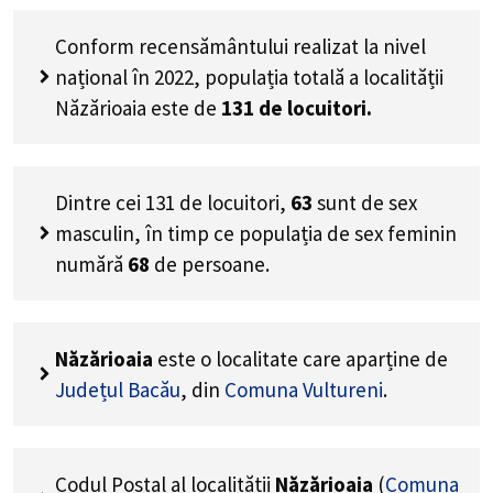
Conform recensământului realizat la nivel
național în 2022, populația totală a localității
Năzărioaia este de
131
de locuitori.
Dintre cei
131
de locuitori,
63
sunt de sex
masculin, în timp ce populația de sex feminin
numără
68
de persoane.
Năzărioaia
este o localitate care aparține de
Județul Bacău
, din
Comuna Vultureni
.
Codul Poștal al localității
Năzărioaia
(
Comuna