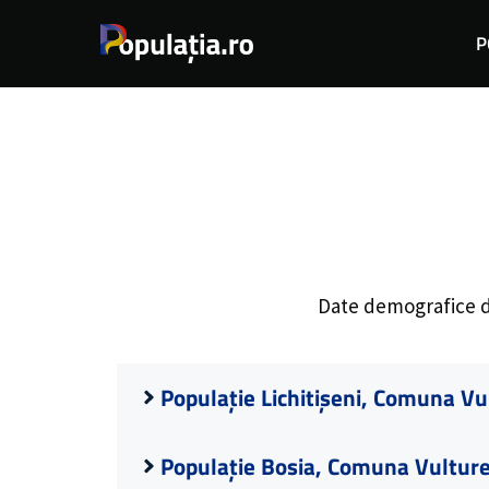
Sari
P
la
conținut
Date demografice 
Populație Lichitișeni, Comuna Vu
Populație Bosia, Comuna Vulture