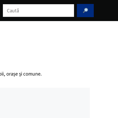
Caută
pii, orașe și comune.