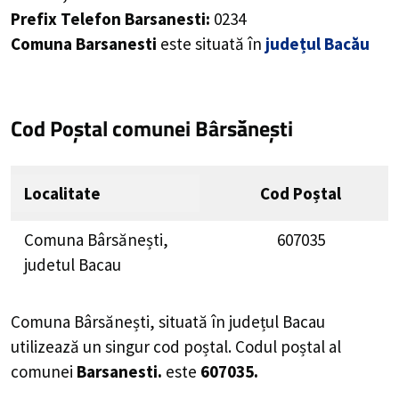
Prefix Telefon Barsanesti:
0234
Comuna Barsanesti
este situată în
județul Bacău
Cod Poștal comunei Bârsănești
Localitate
Cod Poștal
Comuna Bârsănești,
607035
judetul Bacau
Comuna Bârsănești, situată în județul Bacau
utilizează un singur cod poștal. Codul poștal al
comunei
Barsanesti.
este
607035.