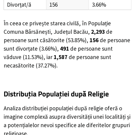
Divorțat/ă
156
3.66%
În ceea ce privește starea civilă, în Populație
Comuna Bârsănești, Județul Bacău,
2,293
de
persoane
sunt căsătorite (
53.85%
),
156
de
persoane
sunt divorțate (
3.66%
),
491
de
persoane
sunt
văduve (
11.53%
), iar
1,587
de
persoane
sunt
necasătorite (
37.27%
).
Distribuția Populației
după Religie
Analiza distribuției populației după religie oferă o
imagine complexă asupra diversității unei localități și
a potențialelor nevoi specifice ale diferitelor grupuri
religioase.