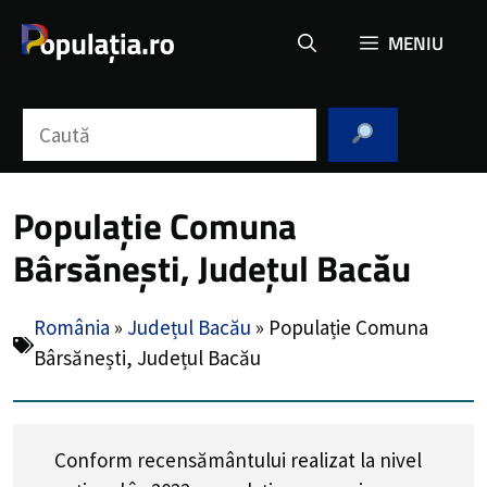
Sari
MENIU
la
conținut
Caută
Populație Comuna
Bârsănești, Județul Bacău
România
»
Județul Bacău
»
Populație Comuna
Bârsănești, Județul Bacău
Conform recensământului realizat la nivel