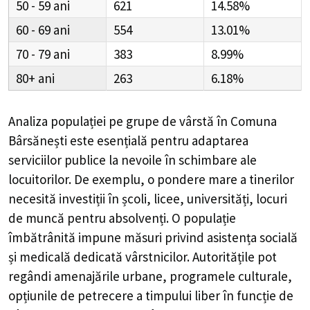
50 - 59
621
14.58%
60 - 69
554
13.01%
70 - 79
383
8.99%
80+
263
6.18%
Analiza populației pe grupe de vârstă în
Comuna
Bârsănești
este esențială pentru adaptarea
serviciilor publice la nevoile în schimbare ale
locuitorilor. De exemplu, o pondere mare a tinerilor
necesită investiții în școli, licee, universități, locuri
de muncă pentru absolvenți. O populație
îmbătrânită impune măsuri privind asistența socială
și medicală dedicată vârstnicilor. Autoritățile pot
regândi amenajările urbane, programele culturale,
opțiunile de petrecere a timpului liber în funcție de