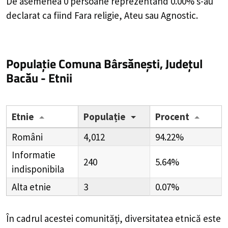
De asemenea 0 persoane reprezentand 0.00% s-au
declarat ca fiind Fara religie, Ateu sau Agnostic.
Populație Comuna Bârsănești, Județul
Bacău - Etnii
Etnie
Populație
Procent
Români
4,012
94.22%
Informatie
240
5.64%
indisponibila
Alta etnie
3
0.07%
În cadrul acestei comunități, diversitatea etnică este