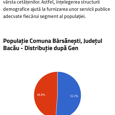
vârsta cetățenilor. Astfel, înțelegerea structurii
demografice ajută la furnizarea unor servicii publice
adecvate fiecărui segment al populației.
Populație Comuna Bârsănești, Județul
Bacău
-
Distribuție
după Gen
48.8%
51.2%