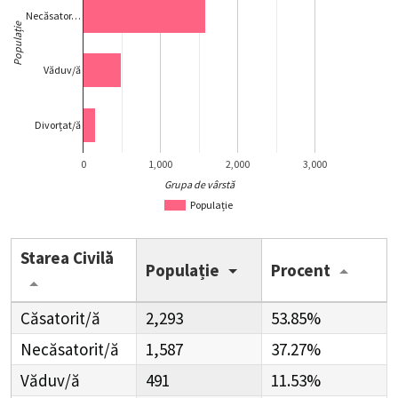
Necăsator…
Populație
Văduv/ă
Divorțat/ă
0
1,000
2,000
3,000
Grupa de vârstă
Populație
Starea Civilă
Populație
Procent
Căsatorit/ă
2,293
53.85%
Necăsatorit/ă
1,587
37.27%
Văduv/ă
491
11.53%