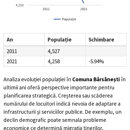
4,250
2011
2021
Populație
An
Populație
Schimbare
2011
4,527
2021
4,258
-5.94%
Analiza evoluției populației în
Comuna Bârsănești
în
ultimii ani oferă perspective importante pentru
planificarea strategică. Creșterea sau scăderea
numărului de locuitori indică nevoia de adaptare a
infrastructurii și serviciilor publice. De exemplu, un
declin demografic poate semnala probleme
economice ce determină migrația tinerilor,