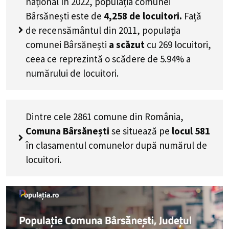
național în 2022, populația comunei
Bârsănești este de
4,258
de locuitori.
Față
de recensământul din 2011, populația
comunei Bârsănești
a scăzut
cu
269
locuitori,
ceea ce reprezintă o scădere de 5.94% a
numărului de locuitori
.
Dintre cele 2861 comune din România,
Comuna Bârsănești
se situează pe
locul 581
în clasamentul comunelor după numărul de
locuitori.