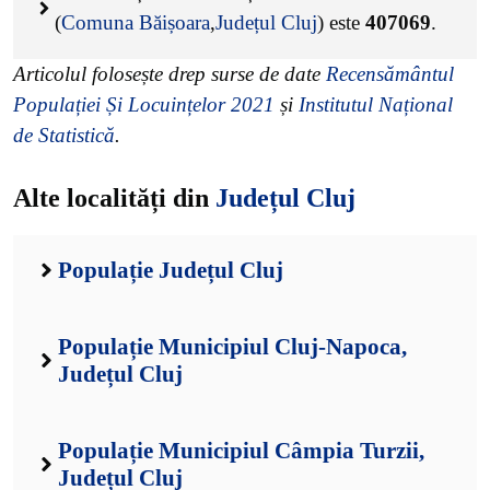
(
Comuna Băișoara
,
Județul Cluj
) este
407069
.
Articolul folosește drep surse de date
Recensământul
Populației Și Locuințelor 2021
și
Institutul Național
de Statistică
.
Alte localități din
Județul Cluj
Populație Județul Cluj
Populație Municipiul Cluj-Napoca,
Județul Cluj
Populație Municipiul Câmpia Turzii,
Județul Cluj