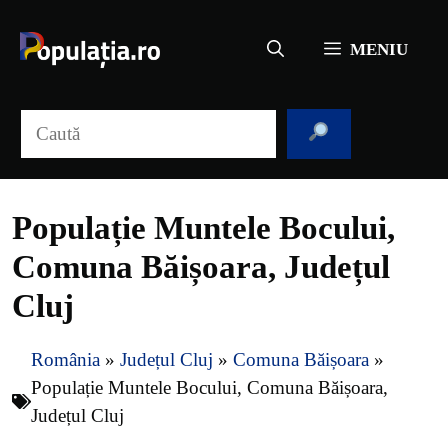
Sari
la
MENIU
conținut
Caută
Populație Muntele Bocului,
Comuna Băișoara, Județul
Cluj
România
»
Județul Cluj
»
Comuna Băișoara
»
Populație Muntele Bocului, Comuna Băișoara,
Județul Cluj