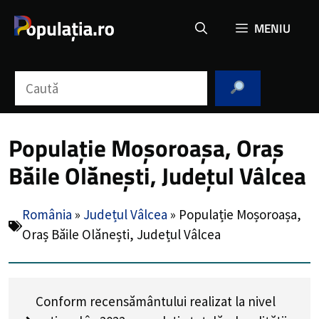
Sari
MENIU
la
conținut
Caută
Populație Moșoroașa, Oraș
Băile Olănești, Județul Vâlcea
România
»
Județul Vâlcea
»
Populație Moșoroașa,
Oraș Băile Olănești, Județul Vâlcea
Conform recensământului realizat la nivel