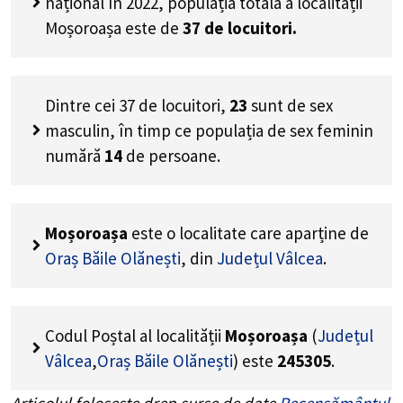
național în 2022, populația totală a localității
Moșoroașa este de
37
de locuitori.
Dintre cei
37
de locuitori,
23
sunt de sex
masculin, în timp ce populația de sex feminin
numără
14
de persoane.
Moșoroașa
este o localitate care aparține de
Oraș Băile Olănești
, din
Județul Vâlcea
.
Codul Poștal al localității
Moșoroașa
(
Județul
Vâlcea
,
Oraș Băile Olănești
) este
245305
.
Articolul folosește drep surse de date
Recensământul