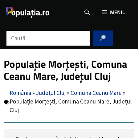
Sari
MENIU
la
conținut
Caută
Populație Morțești, Comuna
Ceanu Mare, Județul Cluj
România
»
Județul Cluj
»
Comuna Ceanu Mare
»
Populație Morțești, Comuna Ceanu Mare, Județul
Cluj