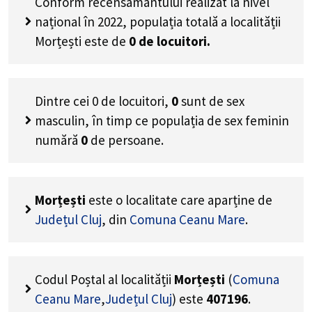
Conform recensământului realizat la nivel
național în 2022, populația totală a localității
Morțești este de
0
de locuitori.
Dintre cei
0
de locuitori,
0
sunt de sex
masculin, în timp ce populația de sex feminin
numără
0
de persoane.
Morțești
este o localitate care aparține de
Județul Cluj
, din
Comuna Ceanu Mare
.
Codul Poștal al localității
Morțești
(
Comuna
Ceanu Mare
,
Județul Cluj
) este
407196
.