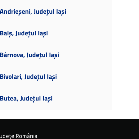
ndrieșeni, Județul Iași
alș, Județul Iași
ârnova, Județul Iași
ivolari, Județul Iași
utea, Județul Iași
udețe România