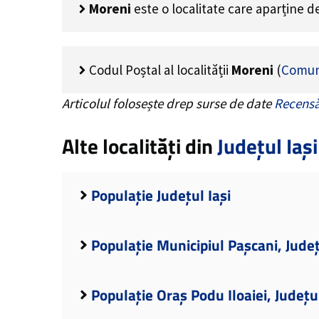
Moreni
este o localitate care aparține 
Codul Poștal al localității
Moreni
(
Comun
Articolul folosește drep surse de date
Recensă
Alte localități din
Județul Iași
Populație Județul Iași
Populație Municipiul Pașcani, Județ
Populație Oraș Podu Iloaiei, Județul