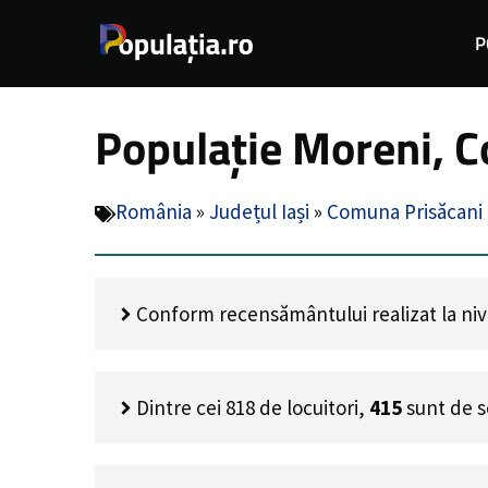
Sari
P
la
conținut
Populație Moreni, C
România
»
Județul Iași
»
Comuna Prisăcani
Conform recensământului realizat la nivel
Dintre cei
818
de locuitori,
415
sunt de s