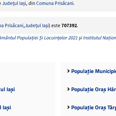
de
Județul Iași
, din
Comuna Prisăcani
.
a Prisăcani
,
Județul Iași
) este
707392
.
mântul Populației Și Locuințelor 2021
și
Institutul Națion
Populație Municipiu
ul Iași
Populație Oraș Hârl
 Iași
Populație Oraș Târ