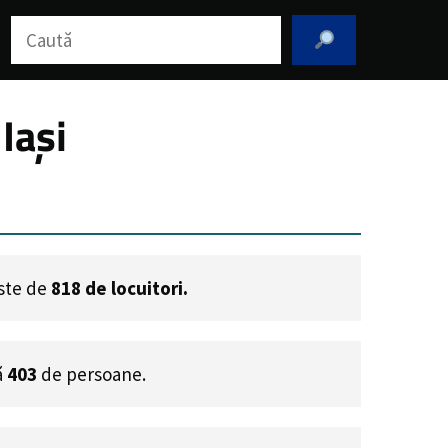
Caută
Iași
este de
818
de locuitori.
ă
403
de persoane.