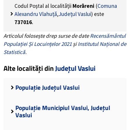
Codul Poștal al localității
Morăreni
(
Comuna
Alexandru Vlahuță
,
Județul Vaslui
) este
737016
.
Articolul folosește drep surse de date
Recensământul
Populației Și Locuințelor 2021
și
Institutul Național de
Statistică
.
Alte localități din
Județul Vaslui
Populație Județul Vaslui
Populație Municipiul Vaslui, Județul
Vaslui