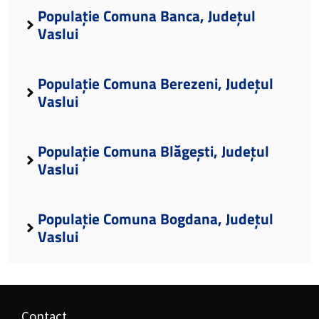
Populație Comuna Banca, Județul
Vaslui
Populație Comuna Berezeni, Județul
Vaslui
Populație Comuna Blăgești, Județul
Vaslui
Populație Comuna Bogdana, Județul
Vaslui
Contact