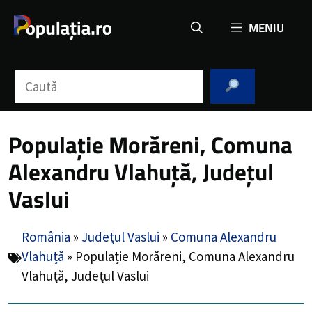
Sari
MENIU
la
conținut
Caută
Populație Morăreni, Comuna
Alexandru Vlahuță, Județul
Vaslui
România
»
Județul Vaslui
»
Comuna Alexandru
Vlahuță
»
Populație Morăreni, Comuna Alexandru
Vlahuță, Județul Vaslui