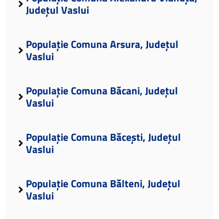
Județul Vaslui
Populație Comuna Arsura, Județul
Vaslui
Populație Comuna Băcani, Județul
Vaslui
Populație Comuna Băcești, Județul
Vaslui
Populație Comuna Bălteni, Județul
Vaslui