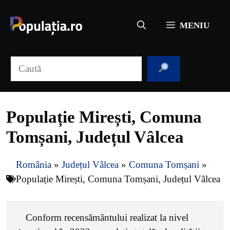
Sari
la
MENIU
conținut
Caută
Populație Mirești, Comuna
Tomșani, Județul Vâlcea
România
»
Județul Vâlcea
»
Comuna Tomșani
»
Populație Mirești, Comuna Tomșani, Județul Vâlcea
Conform recensământului realizat la nivel