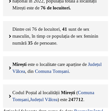
național în 2022, populația totală a localității
Mirești este de
76
de locuitori.
Dintre cei
76
de locuitori,
41
sunt de sex
masculin, în timp ce populația de sex feminin
numără
35
de persoane.
Mirești
este o localitate care aparține de
Județul
Vâlcea
, din
Comuna Tomșani
.
Codul Poștal al localității
Mirești
(
Comuna
Tomșani
,
Județul Vâlcea
) este
247712
.