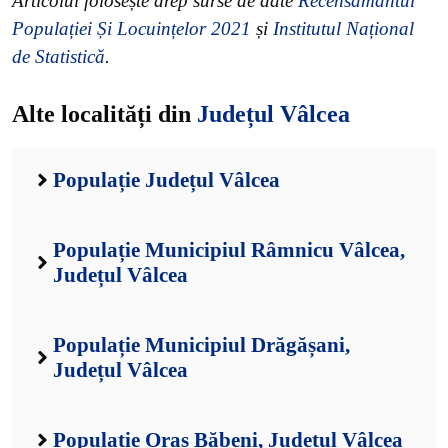
Articolul folosește drep surse de date
Recensământul
Populației Și Locuințelor 2021
și
Institutul Național
de Statistică
.
Alte localități din
Județul Vâlcea
Populație Județul Vâlcea
Populație Municipiul Râmnicu Vâlcea,
Județul Vâlcea
Populație Municipiul Drăgășani,
Județul Vâlcea
Populație Oraș Băbeni, Județul Vâlcea