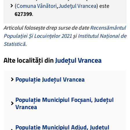
(
Comuna Vânători
,
Județul Vrancea
) este
627399
.
Articolul folosește drep surse de date
Recensământul
Populației Și Locuințelor 2021
și
Institutul Național de
Statistică
.
Alte localități din
Județul Vrancea
Populație Județul Vrancea
Populație Municipiul Focșani, Județul
Vrancea
Populație Municipiul Adjud, Județul