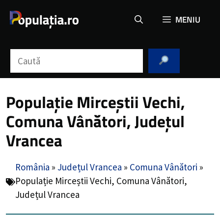
Sari
MENIU
la
conținut
Caută
Populație Mirceștii Vechi,
Comuna Vânători, Județul
Vrancea
România
»
Județul Vrancea
»
Comuna Vânători
»
Populație Mirceștii Vechi, Comuna Vânători,
Județul Vrancea