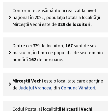
Conform recensământului realizat la nivel
național în 2022, populația totală a localității
Mirceștii Vechi este de
329
de locuitori.
Dintre cei
329
de locuitori,
167
sunt de sex
masculin, în timp ce populația de sex feminin
numără
162
de persoane.
Mirceștii Vechi
este o localitate care aparține
de
Județul Vrancea
, din
Comuna Vânători
.
Codul Poștal al localității
Mirceștii Vechi