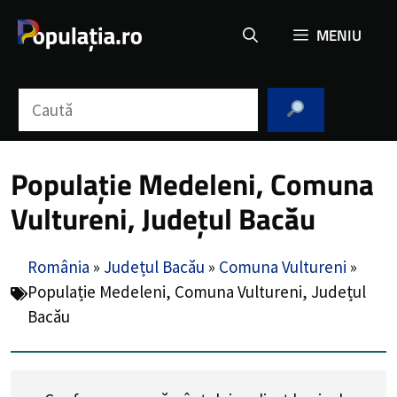
Sari
MENIU
la
conținut
Caută
Populație Medeleni, Comuna
Vultureni, Județul Bacău
România
»
Județul Bacău
»
Comuna Vultureni
»
Populație Medeleni, Comuna Vultureni, Județul
Bacău