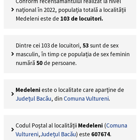
Conform recensământului realizat la nivel
național în 2022, populația totală a localității
Medeleni este de
103
de locuitori.
Dintre cei
103
de locuitori,
53
sunt de sex
masculin, în timp ce populația de sex feminin
numără
50
de persoane.
Medeleni
este o localitate care aparține de
Județul Bacău
, din
Comuna Vultureni
.
Codul Poștal al localității
Medeleni
(
Comuna
Vultureni
,
Județul Bacău
) este
607674
.