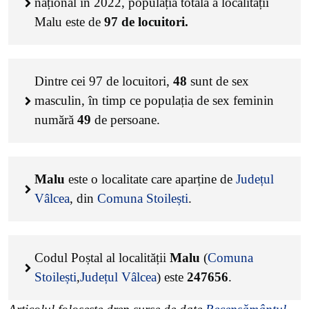
național în 2022, populația totală a localității
Malu este de
97
de locuitori.
Dintre cei
97
de locuitori,
48
sunt de sex
masculin, în timp ce populația de sex feminin
numără
49
de persoane.
Malu
este o localitate care aparține de
Județul
Vâlcea
, din
Comuna Stoilești
.
Codul Poștal al localității
Malu
(
Comuna
Stoilești
,
Județul Vâlcea
) este
247656
.