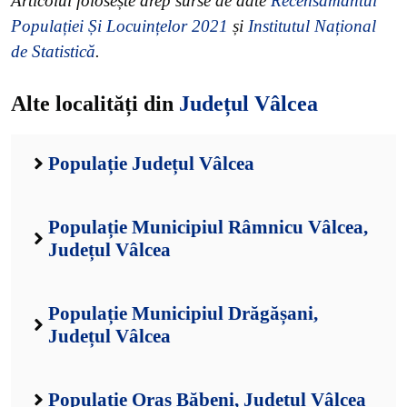
Articolul folosește drep surse de date
Recensământul
Populației Și Locuințelor 2021
și
Institutul Național
de Statistică
.
Alte localități din
Județul Vâlcea
Populație Județul Vâlcea
Populație Municipiul Râmnicu Vâlcea,
Județul Vâlcea
Populație Municipiul Drăgășani,
Județul Vâlcea
Populație Oraș Băbeni, Județul Vâlcea