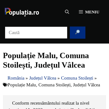
Sari
la
MENIU
conținut
Caută
Populație Malu, Comuna
Stoilești, Județul Vâlcea
România
»
Județul Vâlcea
»
Comuna Stoilești
»
Populație Malu, Comuna Stoilești, Județul Vâlcea
Conform recensământului realizat la nivel