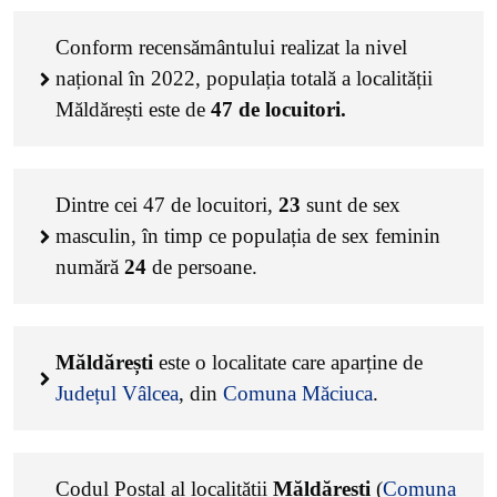
Conform recensământului realizat la nivel
național în 2022, populația totală a localității
Măldărești este de
47
de locuitori.
Dintre cei
47
de locuitori,
23
sunt de sex
masculin, în timp ce populația de sex feminin
numără
24
de persoane.
Măldărești
este o localitate care aparține de
Județul Vâlcea
, din
Comuna Măciuca
.
Codul Poștal al localității
Măldărești
(
Comuna