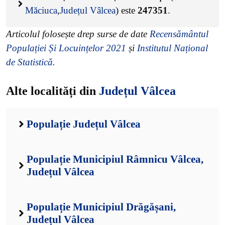
Măciuca
,
Județul Vâlcea
) este
247351
.
Articolul folosește drep surse de date
Recensământul
Populației Și Locuințelor 2021
și
Institutul Național
de Statistică
.
Alte localități din
Județul Vâlcea
Populație Județul Vâlcea
Populație Municipiul Râmnicu Vâlcea,
Județul Vâlcea
Populație Municipiul Drăgășani,
Județul Vâlcea