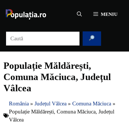
Sari
la
MENIU
conținut
Caută
Populație Măldărești,
Comuna Măciuca, Județul
Vâlcea
România
»
Județul Vâlcea
»
Comuna Măciuca
»
Populație Măldărești, Comuna Măciuca, Județul
Vâlcea