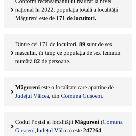
Conform recensământului realizat la nivel
național în 2022, populația totală a localității
Măgureni este de
171
de locuitori.
Dintre cei
171
de locuitori,
89
sunt de sex
masculin, în timp ce populația de sex feminin
numără
82
de persoane.
Măgureni
este o localitate care aparține de
Județul Vâlcea
, din
Comuna Gușoeni
.
Codul Poștal al localității
Măgureni
(
Comuna
Gușoeni
,
Județul Vâlcea
) este
247264
.