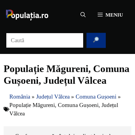
Sari
la
MENIU
conținut
Caută
Populație Măgureni, Comuna
Gușoeni, Județul Vâlcea
România
»
Județul Vâlcea
»
Comuna Gușoeni
»
Populație Măgureni, Comuna Gușoeni, Județul
Vâlcea