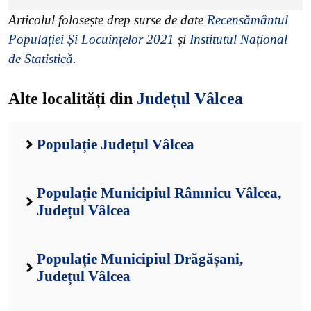
Articolul folosește drep surse de date
Recensământul
Populației Și Locuințelor 2021
și
Institutul Național
de Statistică
.
Alte localități din
Județul Vâlcea
Populație Județul Vâlcea
Populație Municipiul Râmnicu Vâlcea,
Județul Vâlcea
Populație Municipiul Drăgășani,
Județul Vâlcea