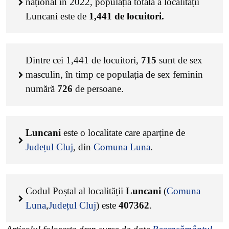
național în 2022, populația totală a localității
Luncani este de
1,441
de locuitori.
Dintre cei
1,441
de locuitori,
715
sunt de sex
masculin, în timp ce populația de sex feminin
numără
726
de persoane.
Luncani
este o localitate care aparține de
Județul Cluj
, din
Comuna Luna
.
Codul Poștal al localității
Luncani
(
Comuna
Luna
,
Județul Cluj
) este
407362
.