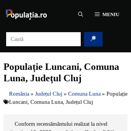
Sari
la
MENIU
conținut
Caută
Populație Luncani, Comuna
Luna, Județul Cluj
România
»
Județul Cluj
»
Comuna Luna
»
Populație
Luncani, Comuna Luna, Județul Cluj
Conform recensământului realizat la nivel