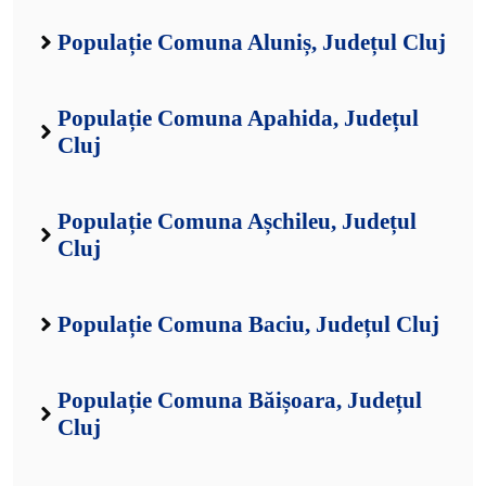
Populație Comuna Aluniș, Județul Cluj
Populație Comuna Apahida, Județul
Cluj
Populație Comuna Așchileu, Județul
Cluj
Populație Comuna Baciu, Județul Cluj
Populație Comuna Băișoara, Județul
Cluj