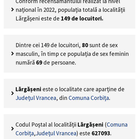
Conform recensământului realizat la nivel
național în 2022, populația totală a localității
Lărgășeni este de
149
de locuitori.
Dintre cei
149
de locuitori,
80
sunt de sex
masculin, în timp ce populația de sex feminin
numără
69
de persoane.
Lărgășeni
este o localitate care aparține de
Județul Vrancea
, din
Comuna Corbița
.
Codul Poștal al localității
Lărgășeni
(
Comuna
Corbița
,
Județul Vrancea
) este
627093
.