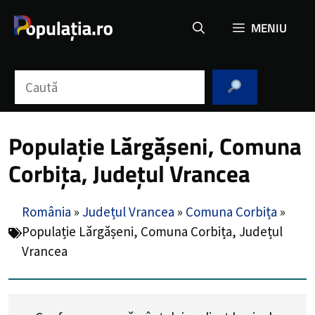
Sari
MENIU
la
conținut
Caută
Populație Lărgășeni, Comuna
Corbița, Județul Vrancea
România
»
Județul Vrancea
»
Comuna Corbița
»
Populație Lărgășeni, Comuna Corbița, Județul
Vrancea