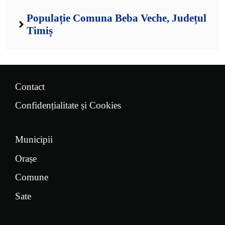
Populație Comuna Beba Veche, Județul
Timiș
Contact
Confidențialitate și Cookies
Municipii
Orașe
Comune
Sate