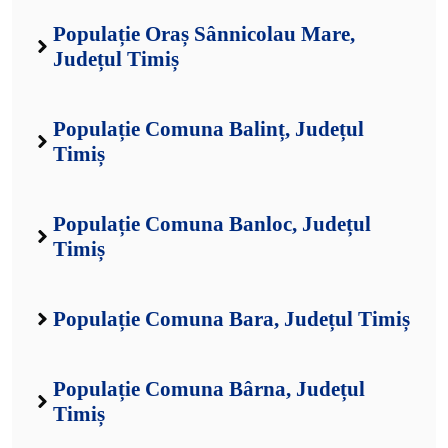
Populație Oraș Sânnicolau Mare,
Județul Timiș
Populație Comuna Balinț, Județul
Timiș
Populație Comuna Banloc, Județul
Timiș
Populație Comuna Bara, Județul Timiș
Populație Comuna Bârna, Județul
Timiș