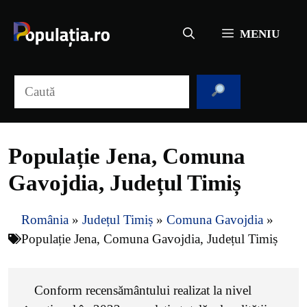
Sari
la
MENIU
conținut
Caută
Populație Jena, Comuna
Gavojdia, Județul Timiș
România
»
Județul Timiș
»
Comuna Gavojdia
»
Populație Jena, Comuna Gavojdia, Județul Timiș
Conform recensământului realizat la nivel