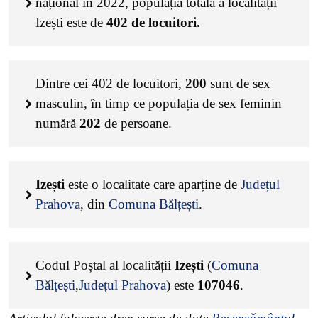
național în 2022, populația totală a localității
Izești este de
402
de locuitori.
Dintre cei
402
de locuitori,
200
sunt de sex
masculin, în timp ce populația de sex feminin
numără
202
de persoane.
Izești
este o localitate care aparține de
Județul
Prahova
, din
Comuna Bălțești
.
Codul Poștal al localității
Izești
(
Comuna
Bălțești
,
Județul Prahova
) este
107046
.