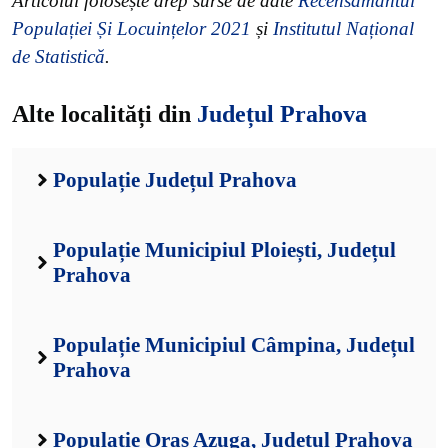
Articolul folosește drep surse de date
Recensământul
Populației Și Locuințelor 2021
și
Institutul Național
de Statistică
.
Alte localități din
Județul Prahova
Populație Județul Prahova
Populație Municipiul Ploiești, Județul
Prahova
Populație Municipiul Câmpina, Județul
Prahova
Populație Oraș Azuga, Județul Prahova