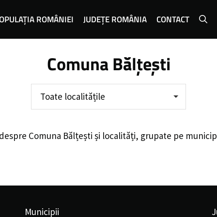
OPULAȚIA ROMÂNIEI
JUDEȚE ROMÂNIA
CONTACT
Comuna Bălțești
Toate localitățile
 despre
Comuna Bălțești
și localități, grupate pe municip
Municipii
J