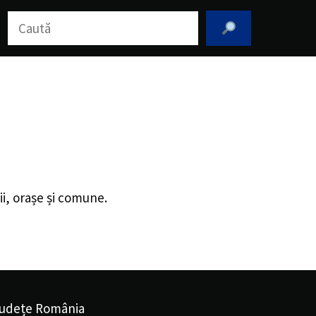
Caută
ii, orașe și comune.
udețe România