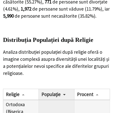
căsătorite (
55.27%
),
771
de
persoane
sunt divorțate
(
4.61%
),
1,972
de
persoane
sunt văduve (
11.79%
), iar
5,990
de
persoane
sunt necasătorite (
35.82%
).
Distribuția Populației
după Religie
Analiza distribuției populației după religie oferă o
imagine complexă asupra diversității unei localități și
a potențialelor nevoi specifice ale diferitelor grupuri
religioase.
Religie
Populație
Procent
Ortodoxa
(Biserica