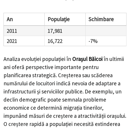
An
Populație
Schimbare
2011
17,981
2021
16,722
-7%
Analiza evoluției populației în
Orașul Băicoi
în ultimii
ani oferă perspective importante pentru
planificarea strategică. Creșterea sau scăderea
numărului de locuitori indică nevoia de adaptare a
infrastructurii și serviciilor publice. De exemplu, un
declin demografic poate semnala probleme
economice ce determină migrația tinerilor,
impunând măsuri de creștere a atractivității orașului.
O creștere rapidă a populației necesită extinderea