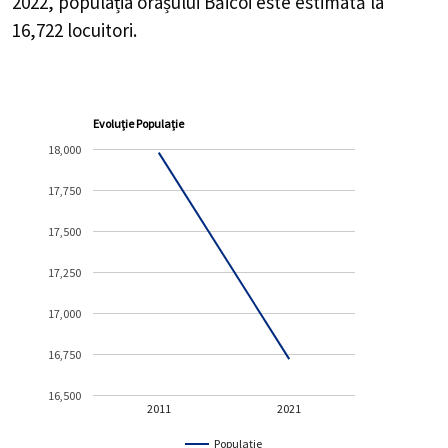
2022, populația orașului Băicoi este estimată la
16,722
locuitori.
Evoluție Populație
18,000
17,750
17,500
17,250
17,000
16,750
16,500
2011
2021
Populație