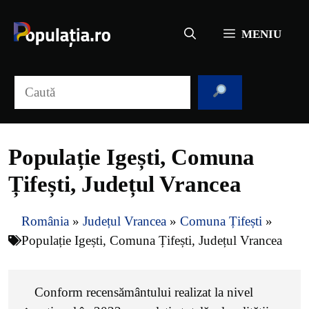
Sari
la
MENIU
conținut
Caută
Populație Igești, Comuna
Țifești, Județul Vrancea
România
»
Județul Vrancea
»
Comuna Țifești
»
Populație Igești, Comuna Țifești, Județul Vrancea
Conform recensământului realizat la nivel