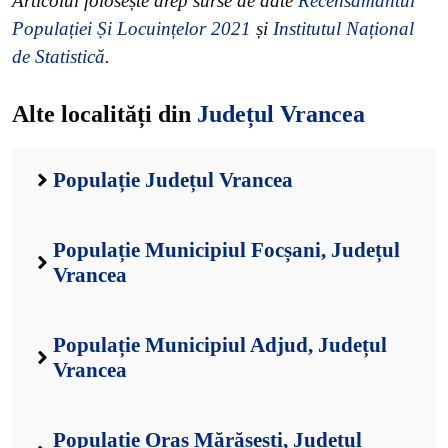
Articolul folosește drep surse de date
Recensământul
Populației Și Locuințelor 2021
și
Institutul Național
de Statistică
.
Alte localități din
Județul Vrancea
Populație Județul Vrancea
Populație Municipiul Focșani, Județul
Vrancea
Populație Municipiul Adjud, Județul
Vrancea
Populație Oraș Mărășești, Județul