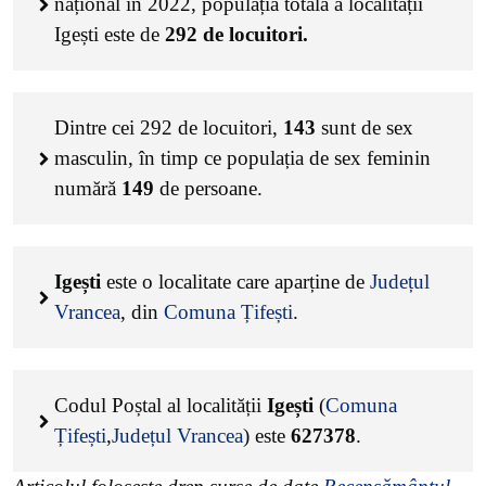
național în 2022, populația totală a localității
Igești este de
292
de locuitori.
Dintre cei
292
de locuitori,
143
sunt de sex
masculin, în timp ce populația de sex feminin
numără
149
de persoane.
Igești
este o localitate care aparține de
Județul
Vrancea
, din
Comuna Țifești
.
Codul Poștal al localității
Igești
(
Comuna
Țifești
,
Județul Vrancea
) este
627378
.