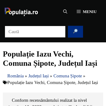
Sari
la
MENIU
conținut
Caută
Populație Iazu Vechi,
Comuna Șipote, Județul Iași
România
»
Județul Iași
»
Comuna Șipote
»
Populație Iazu Vechi, Comuna Șipote, Județul Iași
Conform recensământului realizat la nivel