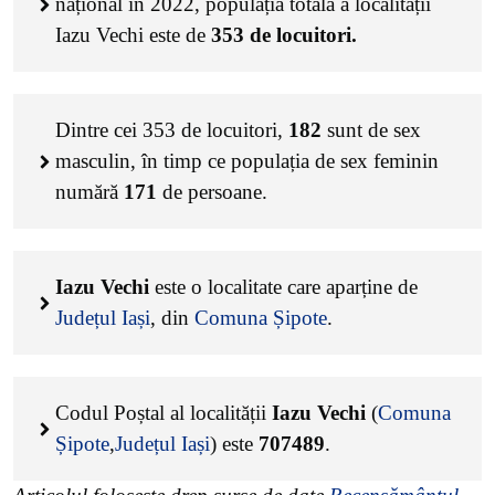
național în 2022, populația totală a localității
Iazu Vechi este de
353
de locuitori.
Dintre cei
353
de locuitori,
182
sunt de sex
masculin, în timp ce populația de sex feminin
numără
171
de persoane.
Iazu Vechi
este o localitate care aparține de
Județul Iași
, din
Comuna Șipote
.
Codul Poștal al localității
Iazu Vechi
(
Comuna
Șipote
,
Județul Iași
) este
707489
.