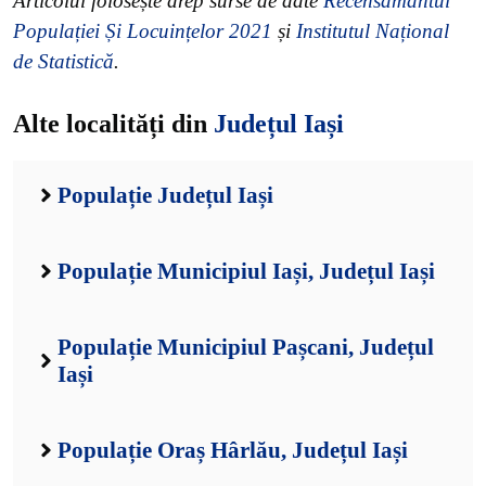
Articolul folosește drep surse de date
Recensământul
Populației Și Locuințelor 2021
și
Institutul Național
de Statistică
.
Alte localități din
Județul Iași
Populație Județul Iași
Populație Municipiul Iași, Județul Iași
Populație Municipiul Pașcani, Județul
Iași
Populație Oraș Hârlău, Județul Iași