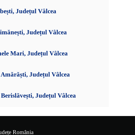
bești, Județul Vâlcea
imănești, Județul Vâlcea
ele Mari, Județul Vâlcea
Amărăști, Județul Vâlcea
erislăvești, Județul Vâlcea
udețe România