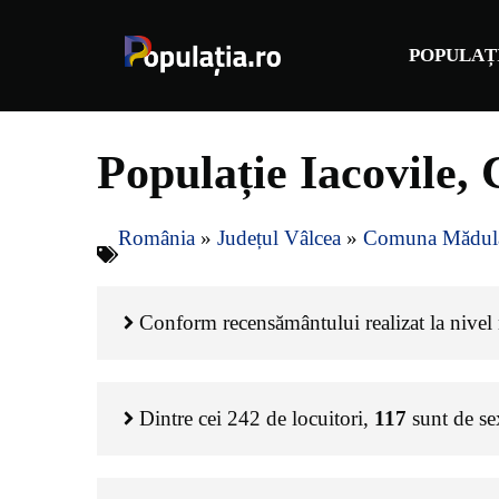
Sari
la
POPULAȚ
conținut
Populație Iacovile,
România
»
Județul Vâlcea
»
Comuna Mădula
Conform recensământului realizat la nivel n
Dintre cei
242
de locuitori,
117
sunt de s