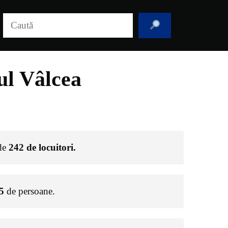
Caută
ul Vâlcea
 de
242
de locuitori.
5
de persoane.