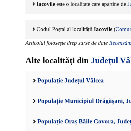
Iacovile
este o localitate care aparține de
J
Codul Poștal al localității
Iacovile
(
Comun
Articolul folosește drep surse de date
Recensămâ
Alte localități din
Județul Vâ
Populație Județul Vâlcea
Populație Municipiul Drăgășani, J
Populație Oraș Băile Govora, Jude