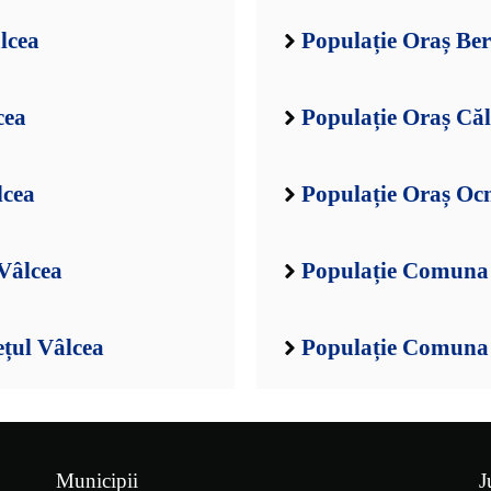
lcea
Populație Oraș Ber
cea
Populație Oraș Căl
lcea
Populație Oraș Ocn
Vâlcea
Populație Comuna 
țul Vâlcea
Populație Comuna B
Municipii
J