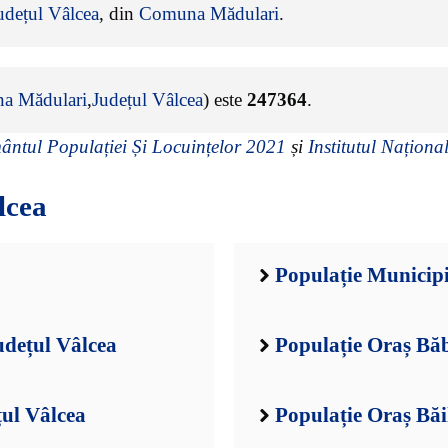
udețul Vâlcea
, din
Comuna Mădulari
.
a Mădulari
,
Județul Vâlcea
) este
247364
.
ntul Populației Și Locuințelor 2021
și
Institutul Național
lcea
Populație Municip
udețul Vâlcea
Populație Oraș Băb
țul Vâlcea
Populație Oraș Băi