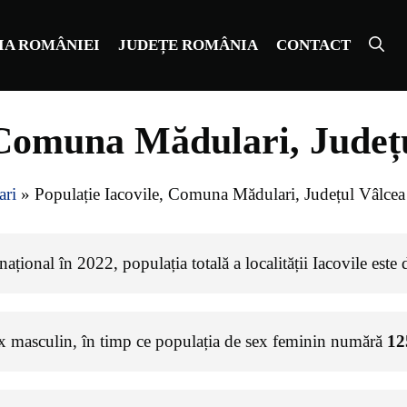
IA ROMÂNIEI
JUDEȚE ROMÂNIA
CONTACT
 Comuna Mădulari, Județ
ri
»
Populație Iacovile, Comuna Mădulari, Județul Vâlcea
ațional în 2022, populația totală a localității Iacovile este
ex masculin, în timp ce populația de sex feminin numără
12