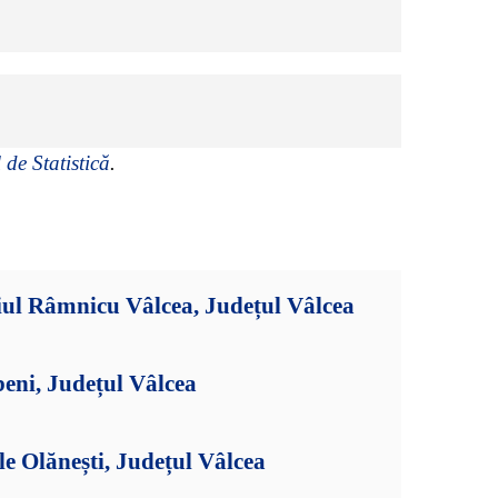
 de Statistică
.
iul Râmnicu Vâlcea, Județul Vâlcea
eni, Județul Vâlcea
le Olănești, Județul Vâlcea