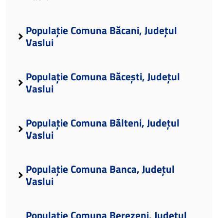
Populație Comuna Băcani, Județul
Vaslui
Populație Comuna Băcești, Județul
Vaslui
Populație Comuna Bălteni, Județul
Vaslui
Populație Comuna Banca, Județul
Vaslui
Populație Comuna Berezeni, Județul