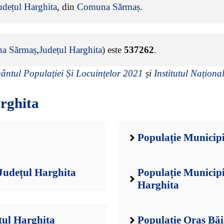
udețul Harghita
, din
Comuna Sărmaș
.
a Sărmaș
,
Județul Harghita
) este
537262
.
ntul Populației Și Locuințelor 2021
și
Institutul Național
rghita
Populație Municipi
Județul Harghita
Populație Municipi
Harghita
țul Harghita
Populație Oraș Băi