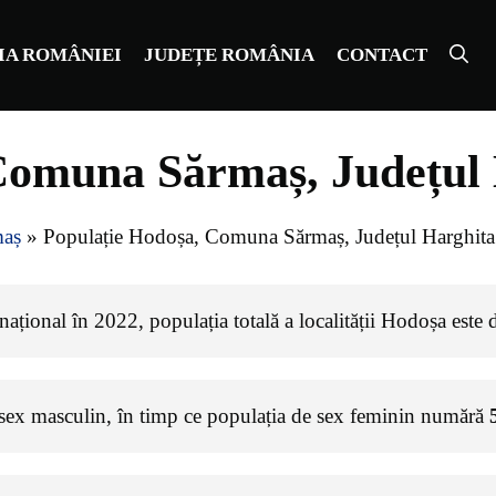
IA ROMÂNIEI
JUDEȚE ROMÂNIA
CONTACT
Comuna Sărmaș, Județul
aș
»
Populație Hodoșa, Comuna Sărmaș, Județul Harghita
ațional în 2022, populația totală a localității Hodoșa este
 sex masculin, în timp ce populația de sex feminin numără