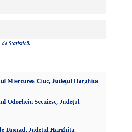
 de Statistică
.
ul Miercurea Ciuc, Județul Harghita
ul Odorheiu Secuiesc, Județul
le Tușnad, Județul Harghita