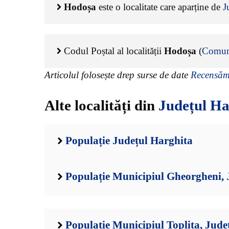
Hodoșa
este o localitate care aparține de
J
Codul Poștal al localității
Hodoșa
(
Comun
Articolul folosește drep surse de date
Recensămâ
Alte localități din
Județul Ha
Populație Județul Harghita
Populație Municipiul Gheorgheni, 
Populație Municipiul Toplita, Jude