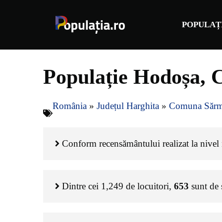
Sari
la
POPULAȚ
conținut
Populație Hodoșa, 
România
»
Județul Harghita
»
Comuna Sărm
Conform recensământului realizat la nivel n
Dintre cei
1,249
de locuitori,
653
sunt de