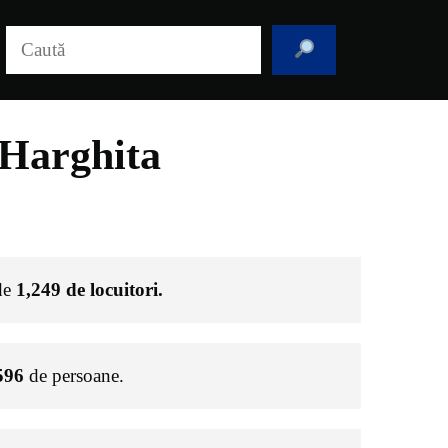
Caută
 Harghita
 de
1,249
de locuitori.
596
de persoane.