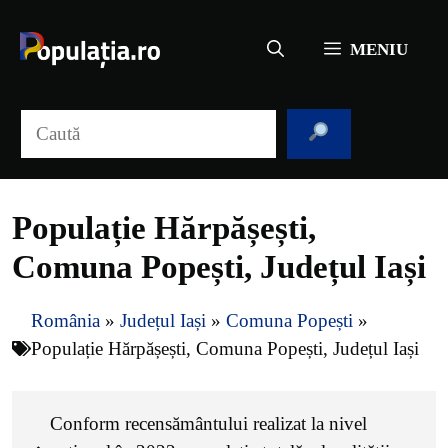
Sari
la
MENIU
conținut
Caută
Populație Hărpășești,
Comuna Popești, Județul Iași
România
»
Județul Iași
»
Comuna Popești
»
Populație Hărpășești, Comuna Popești, Județul Iași
Conform recensământului realizat la nivel