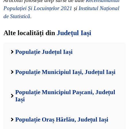
Articolul folosește drep surse de date
Recensământul
Populației Și Locuințelor 2021
și
Institutul Național
de Statistică
.
Alte localități din
Județul Iași
Populație Județul Iași
Populație Municipiul Iași, Județul Iași
Populație Municipiul Pașcani, Județul
Iași
Populație Oraș Hârlău, Județul Iași