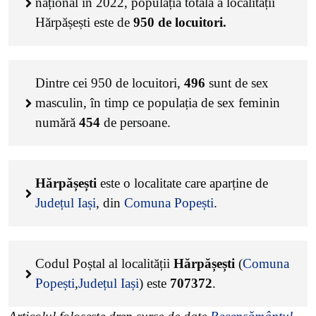
național în 2022, populația totală a localității
Hărpășești este de
950
de locuitori.
Dintre cei
950
de locuitori,
496
sunt de sex
masculin, în timp ce populația de sex feminin
numără
454
de persoane.
Hărpășești
este o localitate care aparține de
Județul Iași
, din
Comuna Popești
.
Codul Poștal al localității
Hărpășești
(
Comuna
Popești
,
Județul Iași
) este
707372
.