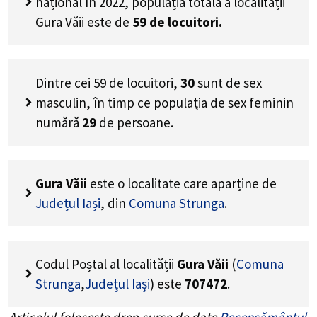
național în 2022, populația totală a localității
Gura Văii este de
59
de locuitori.
Dintre cei
59
de locuitori,
30
sunt de sex
masculin, în timp ce populația de sex feminin
numără
29
de persoane.
Gura Văii
este o localitate care aparține de
Județul Iași
, din
Comuna Strunga
.
Codul Poștal al localității
Gura Văii
(
Comuna
Strunga
,
Județul Iași
) este
707472
.
Articolul folosește drep surse de date
Recensământul