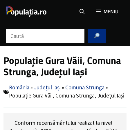
Sari
MENIU
la
conținut
Caută
Populație Gura Văii, Comuna
Strunga, Județul Iași
România
»
Județul Iași
»
Comuna Strunga
»
Populație Gura Văii, Comuna Strunga, Județul Iași
Conform recensământului realizat la nivel