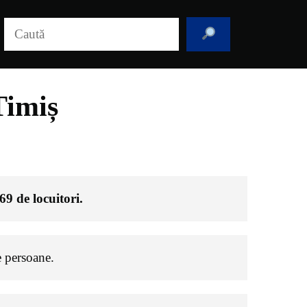
Caută
Timiș
69
de locuitori.
 persoane.