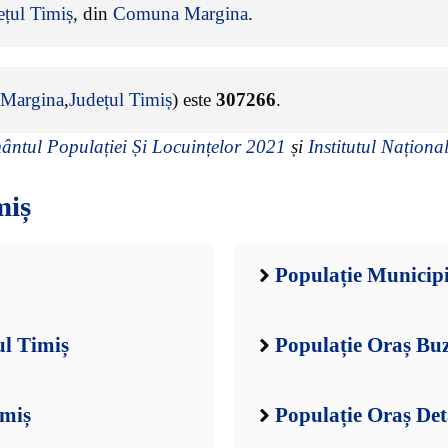
ețul Timiș
, din
Comuna Margina
.
Margina
,
Județul Timiș
) este
307266
.
ntul Populației Și Locuințelor 2021
și
Institutul Național
miș
Populație Municipi
ul Timiș
Populație Oraș Buz
imiș
Populație Oraș Det