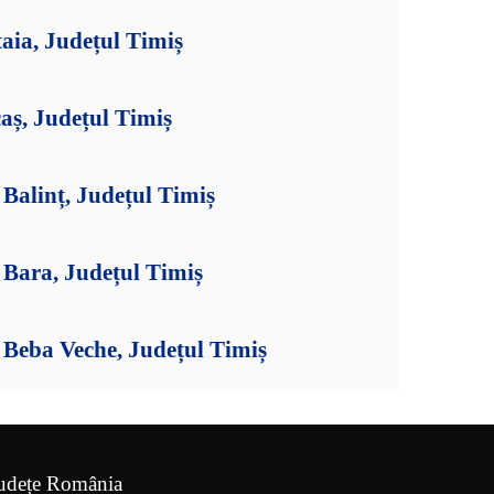
aia, Județul Timiș
aș, Județul Timiș
Balinț, Județul Timiș
Bara, Județul Timiș
Beba Veche, Județul Timiș
udețe România