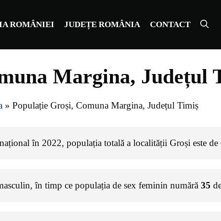
IA ROMÂNIEI
JUDEȚE ROMÂNIA
CONTACT
omuna Margina, Județul 
a
»
Populație Groși, Comuna Margina, Județul Timiș
ațional în 2022, populația totală a localității Groși este de
masculin, în timp ce populația de sex feminin numără
35
de