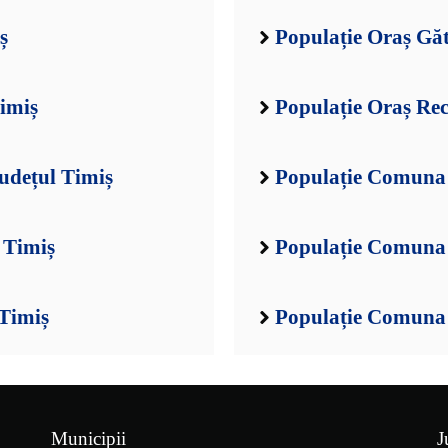
ș
Populație Oraș Găt
Timiș
Populație Oraș Rec
udețul Timiș
Populație Comuna 
 Timiș
Populație Comuna 
Timiș
Populație Comuna 
Municipii
J