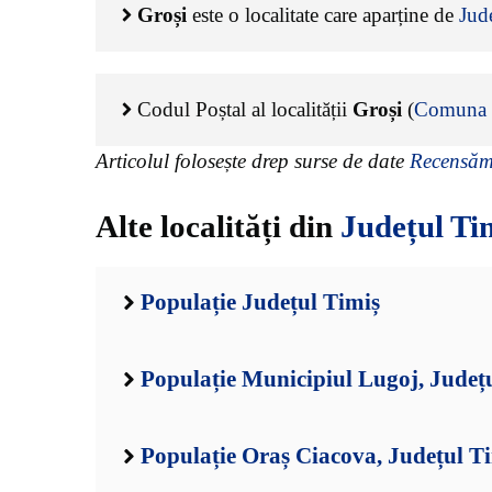
Groși
este o localitate care aparține de
Jud
Codul Poștal al localității
Groși
(
Comuna 
Articolul folosește drep surse de date
Recensămâ
Alte localități din
Județul Ti
Populație Județul Timiș
Populație Municipiul Lugoj, Județ
Populație Oraș Ciacova, Județul T