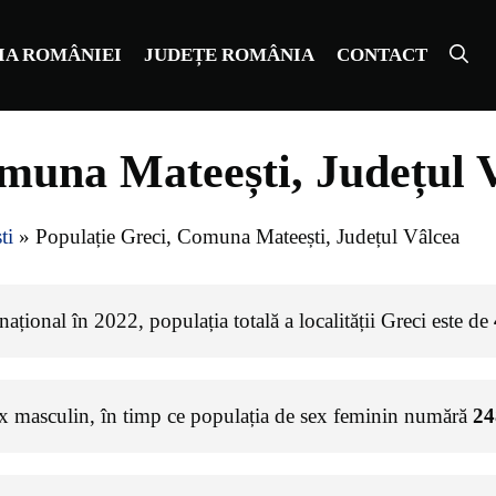
IA ROMÂNIEI
JUDEȚE ROMÂNIA
CONTACT
omuna Mateești, Județul 
ti
»
Populație Greci, Comuna Mateești, Județul Vâlcea
ațional în 2022, populația totală a localității Greci este de
ex masculin, în timp ce populația de sex feminin numără
24