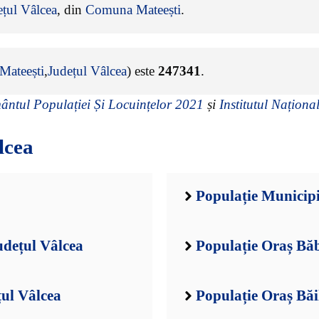
ețul Vâlcea
, din
Comuna Mateești
.
ateești
,
Județul Vâlcea
) este
247341
.
ntul Populației Și Locuințelor 2021
și
Institutul Național
lcea
Populație Municip
udețul Vâlcea
Populație Oraș Băb
țul Vâlcea
Populație Oraș Băi