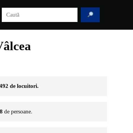
Caută
Vâlcea
492
de locuitori.
8
de persoane.