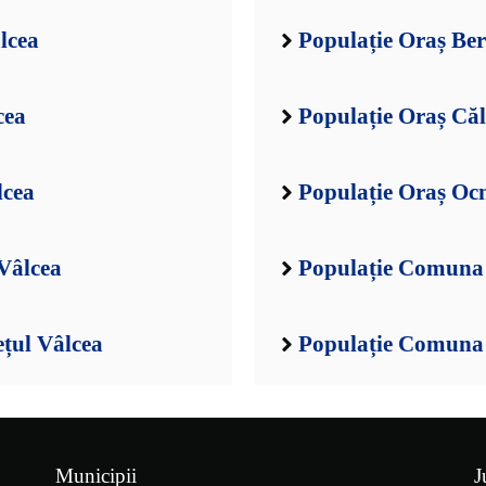
lcea
Populație Oraș Ber
cea
Populație Oraș Căl
lcea
Populație Oraș Ocn
Vâlcea
Populație Comuna 
țul Vâlcea
Populație Comuna B
Municipii
J