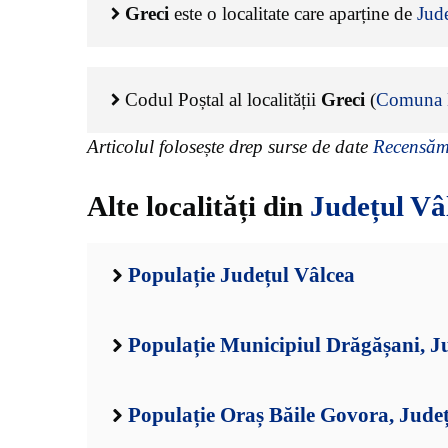
Greci
este o localitate care aparține de
Jud
Codul Poștal al localității
Greci
(
Comuna M
Articolul folosește drep surse de date
Recensămâ
Alte localități din
Județul Vâ
Populație Județul Vâlcea
Populație Municipiul Drăgășani, J
Populație Oraș Băile Govora, Jude