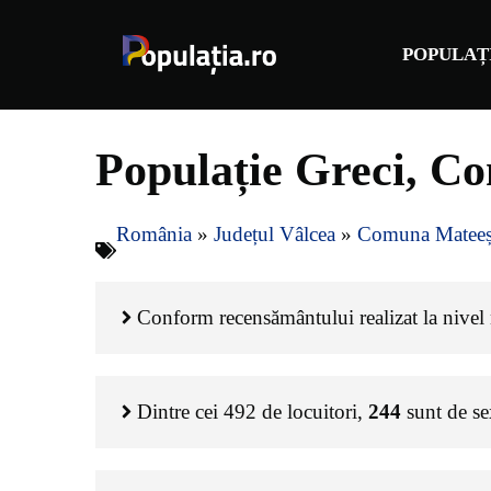
Sari
la
POPULAȚ
conținut
Populație Greci, C
România
»
Județul Vâlcea
»
Comuna Mateeș
Conform recensământului realizat la nivel n
Dintre cei
492
de locuitori,
244
sunt de s