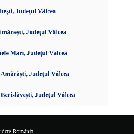
bești, Județul Vâlcea
imănești, Județul Vâlcea
ele Mari, Județul Vâlcea
Amărăști, Județul Vâlcea
erislăvești, Județul Vâlcea
udețe România