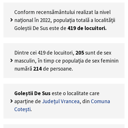
Conform recensământului realizat la nivel
național în 2022, populația totală a localității
Goleștii De Sus este de
419
de locuitori.
Dintre cei
419
de locuitori,
205
sunt de sex
masculin, în timp ce populația de sex feminin
numără
214
de persoane.
Goleștii De Sus
este o localitate care
aparține de
Județul Vrancea
, din
Comuna
Cotești
.