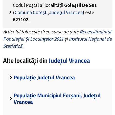
Codul Poștal al localității
Goleștii De Sus
(
Comuna Cotești
,
Județul Vrancea
) este
627102
.
Articolul folosește drep surse de date
Recensământul
Populației Și Locuințelor 2021
și
Institutul Național de
Statistică
.
Alte localități din
Județul Vrancea
Populație Județul Vrancea
Populație Municipiul Focșani, Județul
Vrancea