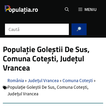
Sari
MENIU
la
conținut
Caută
Populație Goleștii De Sus,
Comuna Cotești, Județul
Vrancea
România
»
Județul Vrancea
»
Comuna Cotești
»
Populație Goleștii De Sus, Comuna Cotești,
Județul Vrancea