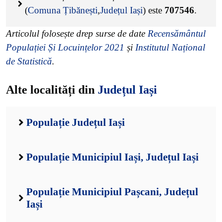
(
Comuna Țibănești
,
Județul Iași
) este
707546
.
Articolul folosește drep surse de date
Recensământul
Populației Și Locuințelor 2021
și
Institutul Național
de Statistică
.
Alte localități din
Județul Iași
Populație Județul Iași
Populație Municipiul Iași, Județul Iași
Populație Municipiul Pașcani, Județul
Iași