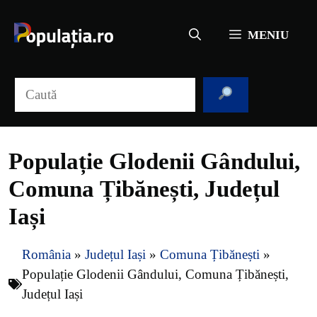
Sari
la
MENIU
conținut
Caută
Populație Glodenii Gândului,
Comuna Țibănești, Județul
Iași
România
»
Județul Iași
»
Comuna Țibănești
»
Populație Glodenii Gândului, Comuna Țibănești,
Județul Iași