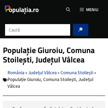
Sari
MENIU
la
conținut
Caută
Populație Giuroiu, Comuna
Stoilești, Județul Vâlcea
România
»
Județul Vâlcea
»
Comuna Stoilești
»
Populație Giuroiu, Comuna Stoilești, Județul
Vâlcea