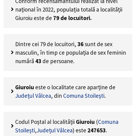
Conform recensământului realizat la nivel
național în 2022, populația totală a localității
Giuroiu este de
79
de locuitori.
Dintre cei
79
de locuitori,
36
sunt de sex
masculin, în timp ce populația de sex feminin
numără
43
de persoane.
Giuroiu
este o localitate care aparține de
Județul Vâlcea
, din
Comuna Stoilești
.
Codul Poștal al localității
Giuroiu
(
Comuna
Stoilești
,
Județul Vâlcea
) este
247653
.