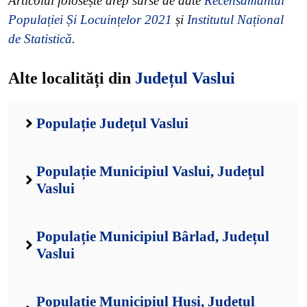
Articolul folosește drep surse de date
Recensământul
Populației Și Locuințelor 2021
și
Institutul Național
de Statistică
.
Alte localități din
Județul Vaslui
Populație Județul Vaslui
Populație Municipiul Vaslui, Județul
Vaslui
Populație Municipiul Bârlad, Județul
Vaslui
Populație Municipiul Huși, Județul