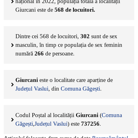
național în 2022, populația totală a localității
Giurcani este de
568
de locuitori.
Dintre cei
568
de locuitori,
302
sunt de sex
masculin, în timp ce populația de sex feminin
numără
266
de persoane.
Giurcani
este o localitate care aparține de
Județul Vaslui
, din
Comuna Găgești
.
Codul Poștal al localității
Giurcani
(
Comuna
Găgești
,
Județul Vaslui
) este
737256
.