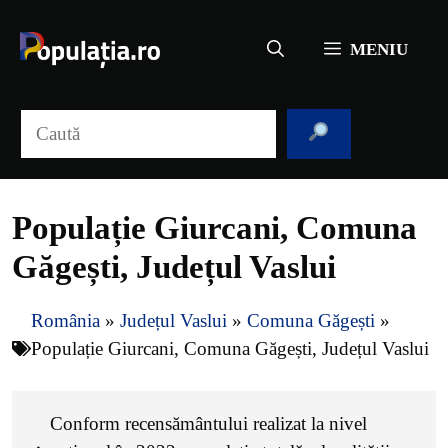
Sari
la
MENIU
conținut
Caută
Populație Giurcani, Comuna
Găgești, Județul Vaslui
România
»
Județul Vaslui
»
Comuna Găgești
»
Populație Giurcani, Comuna Găgești, Județul Vaslui
Conform recensământului realizat la nivel