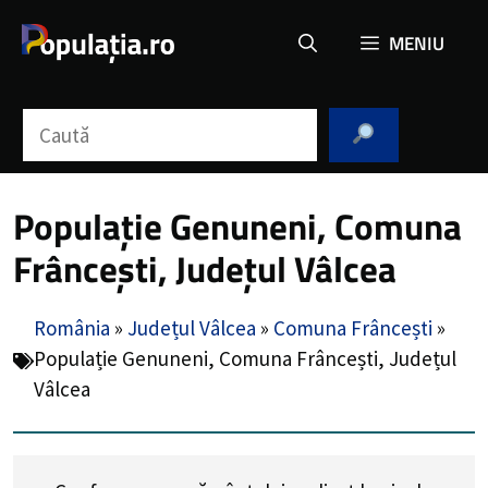
Sari
MENIU
la
conținut
Caută
Populație Genuneni, Comuna
Frâncești, Județul Vâlcea
România
»
Județul Vâlcea
»
Comuna Frâncești
»
Populație Genuneni, Comuna Frâncești, Județul
Vâlcea