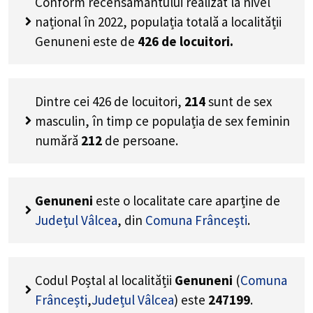
Conform recensământului realizat la nivel
național în 2022, populația totală a localității
Genuneni este de
426
de locuitori.
Dintre cei
426
de locuitori,
214
sunt de sex
masculin, în timp ce populația de sex feminin
numără
212
de persoane.
Genuneni
este o localitate care aparține de
Județul Vâlcea
, din
Comuna Frâncești
.
Codul Poștal al localității
Genuneni
(
Comuna
Frâncești
,
Județul Vâlcea
) este
247199
.