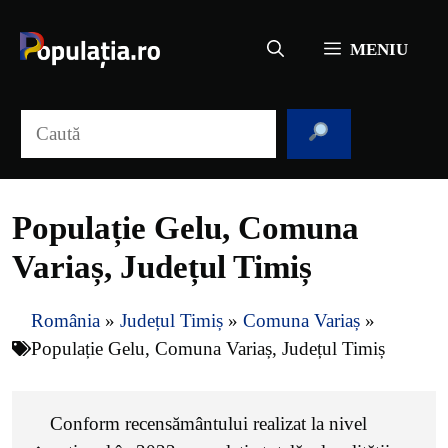
Sari
la
MENIU
conținut
Caută
Populație Gelu, Comuna
Variaș, Județul Timiș
România
»
Județul Timiș
»
Comuna Variaș
»
Populație Gelu, Comuna Variaș, Județul Timiș
Conform recensământului realizat la nivel