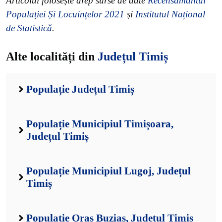
Articolul folosește drep surse de date
Recensământul
Populației Și Locuințelor 2021
și
Institutul Național
de Statistică
.
Alte localități din
Județul Timiș
Populație Județul Timiș
Populație Municipiul Timișoara,
Județul Timiș
Populație Municipiul Lugoj, Județul
Timiș
Populație Oraș Buziaș, Județul Timiș