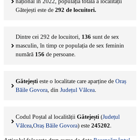
național în 2022, populația totală a localității
Gătejești este de
292
de locuitori.
Dintre cei
292
de locuitori,
136
sunt de sex
masculin, în timp ce populația de sex feminin
numără
156
de persoane.
Gătejești
este o localitate care aparține de
Oraș
Băile Govora
, din
Județul Vâlcea
.
Codul Poștal al localității
Gătejești
(
Județul
Vâlcea
,
Oraș Băile Govora
) este
245202
.