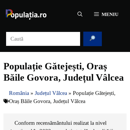
Sari
la
MENIU
conținut
Caută
Populație Gătejești, Oraș
Băile Govora, Județul Vâlcea
România
»
Județul Vâlcea
»
Populație Gătejești,
Oraș Băile Govora, Județul Vâlcea
Conform recensământului realizat la nivel