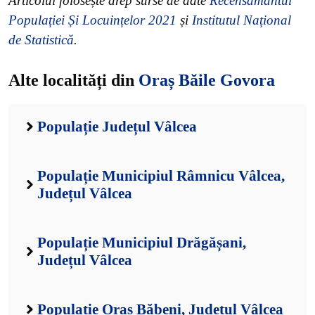
Articolul folosește drep surse de date
Recensământul
Populației Și Locuințelor 2021
și
Institutul Național
de Statistică
.
Alte localități din
Oraș Băile Govora
Populație Județul Vâlcea
Populație Municipiul Râmnicu Vâlcea,
Județul Vâlcea
Populație Municipiul Drăgășani,
Județul Vâlcea
Populație Oraș Băbeni, Județul Vâlcea