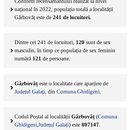
Conform recensământului realizat la nivel
național în 2022, populația totală a localității
Gârbovăț este de
241
de locuitori.
Dintre cei
241
de locuitori,
120
sunt de sex
masculin, în timp ce populația de sex feminin
numără
121
de persoane.
Gârbovăț
este o localitate care aparține de
Județul Galați
, din
Comuna Ghidigeni
.
Codul Poștal al localității
Gârbovăț
(
Comuna
Ghidigeni
,
Județul Galați
) este
807147
.