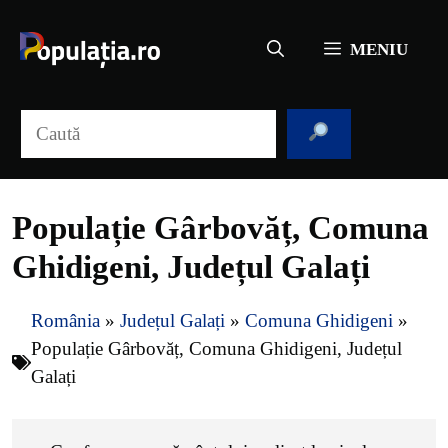
Sari
la
MENIU
conținut
Caută
Populație Gârbovăț, Comuna
Ghidigeni, Județul Galați
România
»
Județul Galați
»
Comuna Ghidigeni
»
Populație Gârbovăț, Comuna Ghidigeni, Județul
Galați