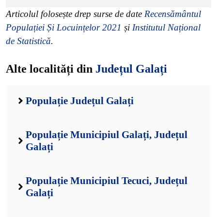
Articolul folosește drep surse de date
Recensământul
Populației Și Locuințelor 2021
și
Institutul Național
de Statistică
.
Alte localități din
Județul Galați
Populație Județul Galați
Populație Municipiul Galați, Județul
Galați
Populație Municipiul Tecuci, Județul
Galați