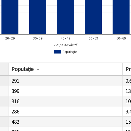
20 - 29
30 - 39
40 - 49
50 - 59
60 - 69
Grupa de vârstă
Populație
Populație
Pr
291
9.
399
13
316
10
286
9.
482
15