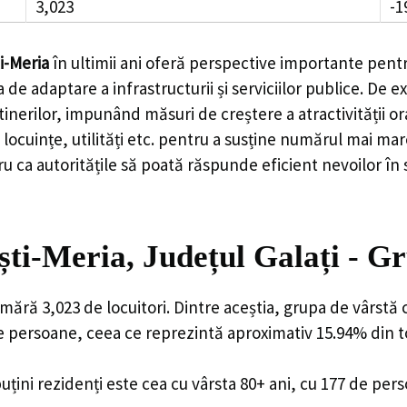
3,023
-1
i-Meria
în ultimii ani oferă perspective importante pentr
 de adaptare a infrastructurii și serviciilor publice. D
rilor, impunând măsuri de creștere a atractivității ora
locuințe, utilități etc. pentru a susține numărul mai mar
u ca autoritățile să poată răspunde eficient nevoilor în
ti-Meria, Județul Galați - G
mără 3,023 de locuitori. Dintre aceștia, grupa de vârstă
de persoane, ceea ce reprezintă aproximativ 15.94% din to
uțini rezidenți este cea cu vârsta 80+ ani, cu 177 de per