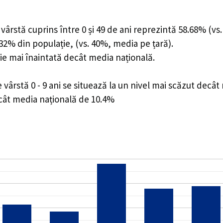
ârstă cuprins între 0 și 49 de ani reprezintă 58.68% (vs.
1.32% din populație, (vs. 40%, media pe țară).
ie mai înaintată decât media națională.
ârstă 0 - 9 ani se situează la un nivel mai scăzut decât
ecât media națională de 10.4%