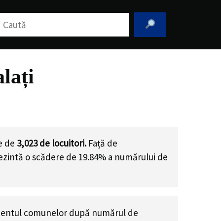
aută
lați
te de
3,023
de locuitori.
Față de
rezintă o scădere de 19.84% a numărului de
mentul comunelor după numărul de