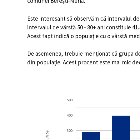
comunei Berești-Meria.
Este interesant să observăm că intervalul de v
intervalul de vârstă 50 - 80+ ani constituie 4
Acest fapt indică o populație cu o vârstă med
De asemenea, trebuie menționat că grupa de v
din populație. Acest procent este mai mic d
500
400
300
Populație