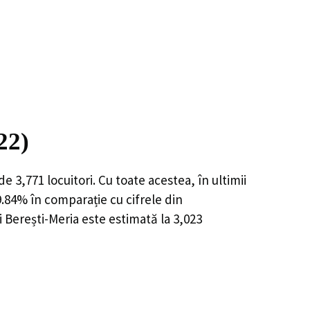
22)
 de
3,771
locuitori. Cu toate acestea, în ultimii
9.84%
în comparație cu cifrele din
 Berești-Meria este estimată la
3,023