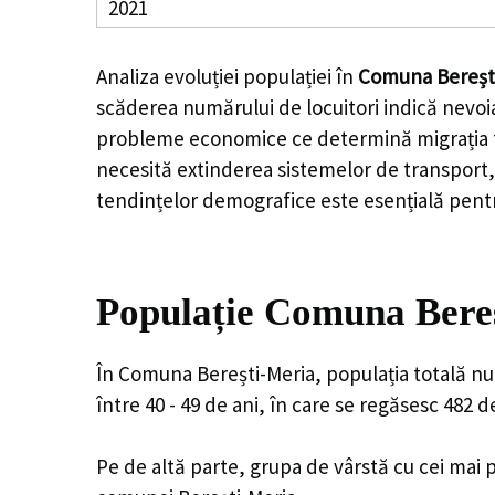
2021
Analiza evoluției populației în
Comuna Bereșt
scăderea numărului de locuitori indică nevoia
probleme economice ce determină migrația tine
necesită extinderea sistemelor de transport, 
tendințelor demografice este esențială pentr
Populație Comuna Bereș
În Comuna Berești-Meria, populația totală nu
între 40 - 49 de ani, în care se regăsesc 482 
Pe de altă parte, grupa de vârstă cu cei mai p