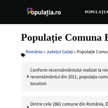
Sari
la
POPULAȚIA
conținut
Populație Comuna B
România
»
Județul Galați
»
Populație Comun
Conform recensământului realizat la niv
recensământul din 2011, populația comu
locuitori
.
Dintre cele 2861 comune din România,
C