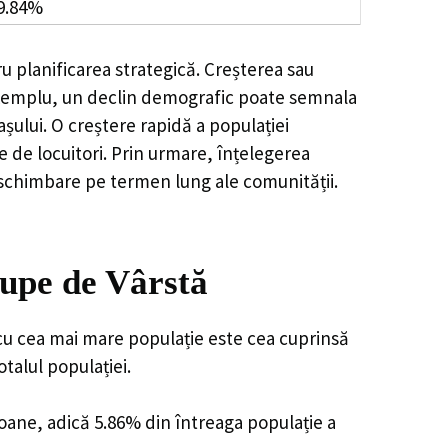
9.84%
u planificarea strategică. Creșterea sau
e exemplu, un declin demografic poate semnala
șului. O creștere rapidă a populației
e de locuitori. Prin urmare, înțelegerea
 schimbare pe termen lung ale comunității.
rupe de Vârstă
 cu cea mai mare populație este cea cuprinsă
talul populației.
soane, adică 5.86% din întreaga populație a