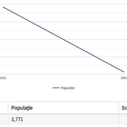
2011
202
Populație
Populație
S
3,771