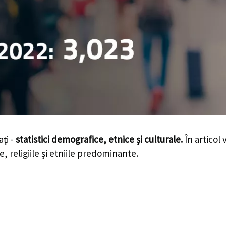
ți -
statistici demografice, etnice și culturale.
În articol 
e, religiile și etniile predominante.