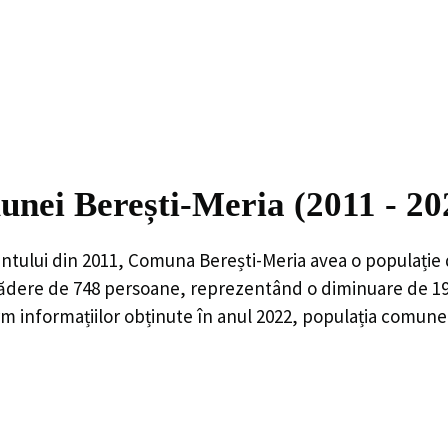
unei Berești-Meria (2011 - 20
ntului din 2011,
Comuna Berești-Meria
avea o populație
ădere de
748
persoane, reprezentând o
diminuare de 1
 informațiilor obținute în anul 2022, populația comunei