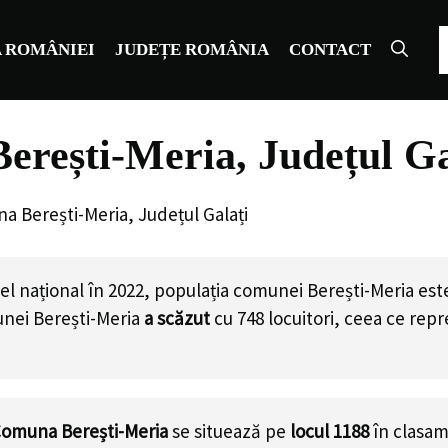
C
 ROMÂNIEI
JUDEȚE ROMÂNIA
CONTACT
erești-Meria, Județul Ga
a Berești-Meria, Județul Galați
el național în 2022, populația comunei Berești-Meria es
nei Berești-Meria
a scăzut
cu
748
locuitori, ceea ce rep
omuna Berești-Meria
se situează pe
locul 1188
în clasa