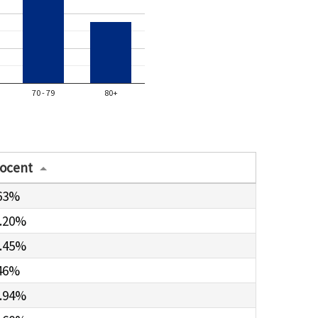
70 - 79
80+
ocent
63%
.20%
.45%
46%
.94%