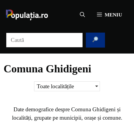
Sari
la
MENIU
conținut
Caută
Comuna Ghidigeni
Toate localitățile
Date demografice despre
Comuna Ghidigeni
și
localități, grupate pe municipii, orașe și comune.