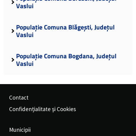
Vaslui
Populație Comuna Blăgești, Județul
Vaslui
Populație Comuna Bogdana, Județul
Vaslui
Contact
Confidențialitate și Cookies
Municipii