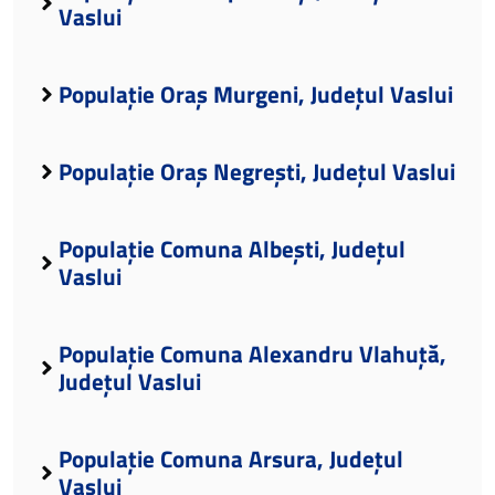
Vaslui
Populație Oraș Murgeni, Județul Vaslui
Populație Oraș Negrești, Județul Vaslui
Populație Comuna Albești, Județul
Vaslui
Populație Comuna Alexandru Vlahuță,
Județul Vaslui
Populație Comuna Arsura, Județul
Vaslui