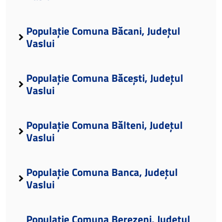
Populație Comuna Băcani, Județul
Vaslui
Populație Comuna Băcești, Județul
Vaslui
Populație Comuna Bălteni, Județul
Vaslui
Populație Comuna Banca, Județul
Vaslui
Populație Comuna Berezeni, Județul