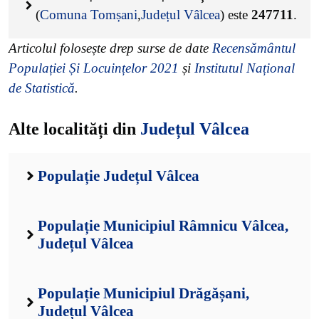
(
Comuna Tomșani
,
Județul Vâlcea
) este
247711
.
Articolul folosește drep surse de date
Recensământul
Populației Și Locuințelor 2021
și
Institutul Național
de Statistică
.
Alte localități din
Județul Vâlcea
Populație Județul Vâlcea
Populație Municipiul Râmnicu Vâlcea,
Județul Vâlcea
Populație Municipiul Drăgășani,
Județul Vâlcea