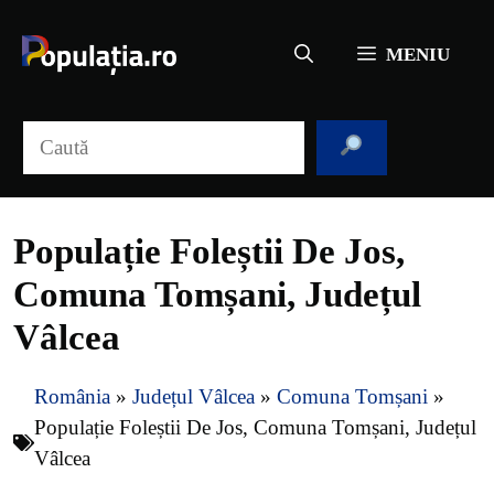
Sari
la
MENIU
conținut
Caută
Populație Foleștii De Jos,
Comuna Tomșani, Județul
Vâlcea
România
»
Județul Vâlcea
»
Comuna Tomșani
»
Populație Foleștii De Jos, Comuna Tomșani, Județul
Vâlcea