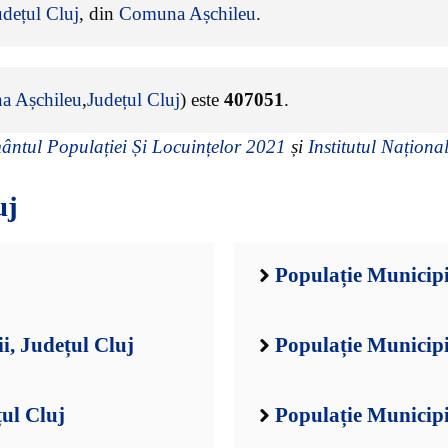
udețul Cluj
, din
Comuna Așchileu
.
 Așchileu
,
Județul Cluj
) este
407051
.
ntul Populației Și Locuințelor 2021
și
Institutul Național
uj
Populație Municipi
i, Județul Cluj
Populație Municipi
ul Cluj
Populație Municipi