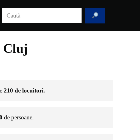
Caută
 Cluj
de
210
de locuitori.
0
de persoane.