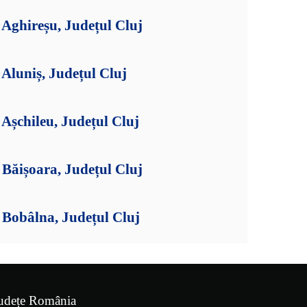
Aghireșu, Județul Cluj
Aluniș, Județul Cluj
Așchileu, Județul Cluj
Băișoara, Județul Cluj
Bobâlna, Județul Cluj
udețe România