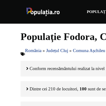
Sari
la
POPULAȚ
conținut
Populație Fodora, 
România
»
Județul Cluj
»
Comuna Așchileu
Conform recensământului realizat la nivel n
Dintre cei
210
de locuitori,
100
sunt de s