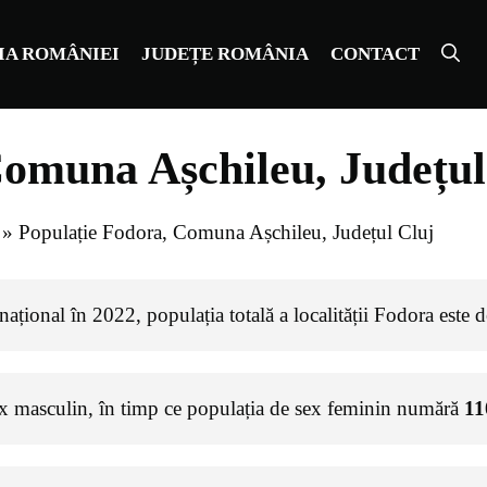
IA ROMÂNIEI
JUDEȚE ROMÂNIA
CONTACT
Comuna Așchileu, Județul
»
Populație Fodora, Comuna Așchileu, Județul Cluj
ațional în 2022, populația totală a localității Fodora este 
ex masculin, în timp ce populația de sex feminin numără
11