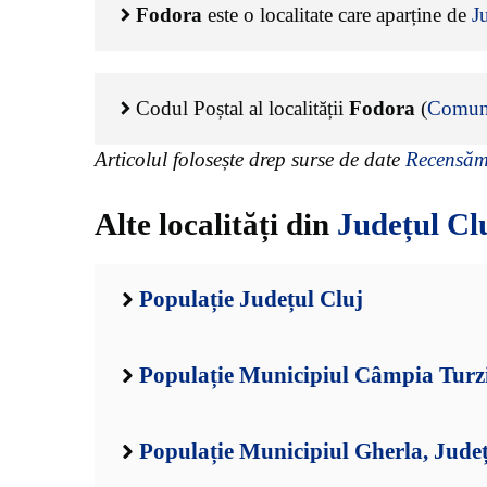
Fodora
este o localitate care aparține de
J
Codul Poștal al localității
Fodora
(
Comuna
Articolul folosește drep surse de date
Recensămâ
Alte localități din
Județul Cl
Populație Județul Cluj
Populație Municipiul Câmpia Turzi
Populație Municipiul Gherla, Județ