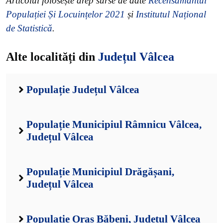
Articolul folosește drep surse de date
Recensământul
Populației Și Locuințelor 2021
și
Institutul Național
de Statistică
.
Alte localități din
Județul Vâlcea
Populație Județul Vâlcea
Populație Municipiul Râmnicu Vâlcea,
Județul Vâlcea
Populație Municipiul Drăgășani,
Județul Vâlcea
Populație Oraș Băbeni, Județul Vâlcea