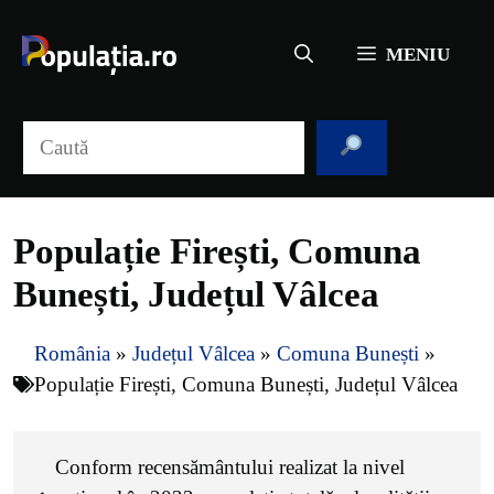
Sari
la
MENIU
conținut
Caută
Populație Firești, Comuna
Bunești, Județul Vâlcea
România
»
Județul Vâlcea
»
Comuna Bunești
»
Populație Firești, Comuna Bunești, Județul Vâlcea
Conform recensământului realizat la nivel