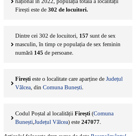
național în 2022, populația totală a localității
Firești este de
302
de locuitori.
Dintre cei
302
de locuitori,
157
sunt de sex
masculin, în timp ce populația de sex feminin
numără
145
de persoane.
Firești
este o localitate care aparține de
Județul
Vâlcea
, din
Comuna Bunești
.
Codul Poștal al localității
Firești
(
Comuna
Bunești
,
Județul Vâlcea
) este
247077
.