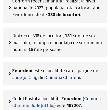
Conform recensământului realizat la nivel
național în 2022, populația totală a localității
Feiurdeni este de
338
de locuitori.
Dintre cei
338
de locuitori,
181
sunt de sex
masculin, în timp ce populația de sex feminin
numără
157
de persoane.
Feiurdeni
este o localitate care aparține de
Județul Cluj
, din
Comuna Chinteni
.
Codul Poștal al localității
Feiurdeni
(
Comuna
Chinteni
,
Județul Cluj
) este
407207
.