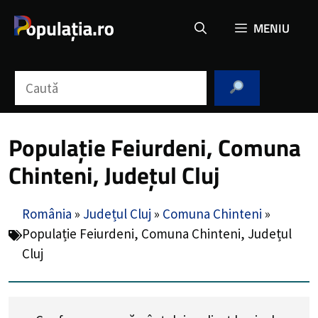
Sari
MENIU
la
conținut
Caută
Populație Feiurdeni, Comuna
Chinteni, Județul Cluj
România
»
Județul Cluj
»
Comuna Chinteni
»
Populație Feiurdeni, Comuna Chinteni, Județul
Cluj