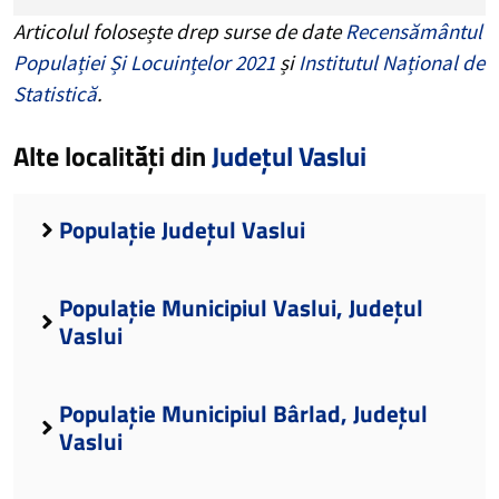
Articolul folosește drep surse de date
Recensământul
Populației Și Locuințelor 2021
și
Institutul Național de
Statistică
.
Alte localități din
Județul Vaslui
Populație Județul Vaslui
Populație Municipiul Vaslui, Județul
Vaslui
Populație Municipiul Bârlad, Județul
Vaslui