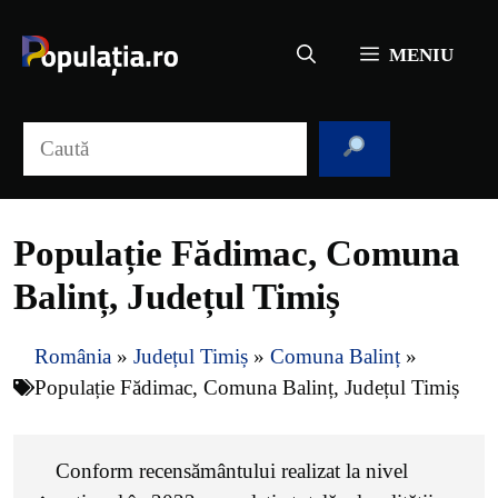
Sari
la
MENIU
conținut
Caută
Populație Fădimac, Comuna
Balinț, Județul Timiș
România
»
Județul Timiș
»
Comuna Balinț
»
Populație Fădimac, Comuna Balinț, Județul Timiș
Conform recensământului realizat la nivel