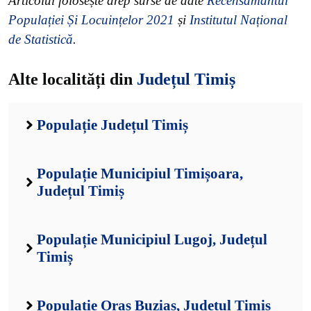
Articolul folosește drep surse de date
Recensământul
Populației Și Locuințelor 2021
și
Institutul Național
de Statistică
.
Alte localități din
Județul Timiș
Populație Județul Timiș
Populație Municipiul Timișoara,
Județul Timiș
Populație Municipiul Lugoj, Județul
Timiș
Populație Oraș Buziaș, Județul Timiș