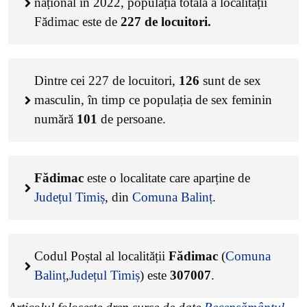
național în 2022, populația totală a localității
Fădimac este de
227
de locuitori.
Dintre cei
227
de locuitori,
126
sunt de sex
masculin, în timp ce populația de sex feminin
numără
101
de persoane.
Fădimac
este o localitate care aparține de
Județul Timiș
, din
Comuna Balinț
.
Codul Poștal al localității
Fădimac
(
Comuna
Balinț
,
Județul Timiș
) este
307007
.