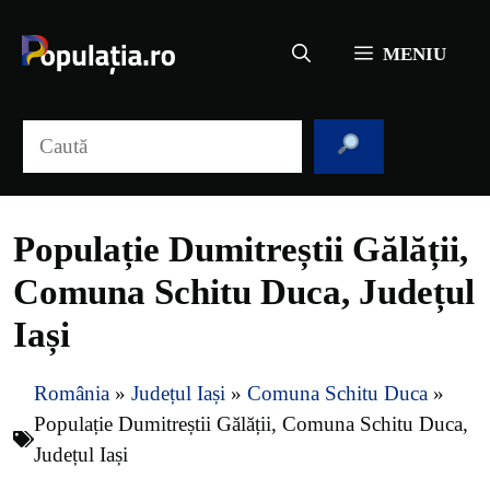
Sari
la
MENIU
conținut
Caută
Populație Dumitreștii Gălății,
Comuna Schitu Duca, Județul
Iași
România
»
Județul Iași
»
Comuna Schitu Duca
»
Populație Dumitreștii Gălății, Comuna Schitu Duca,
Județul Iași