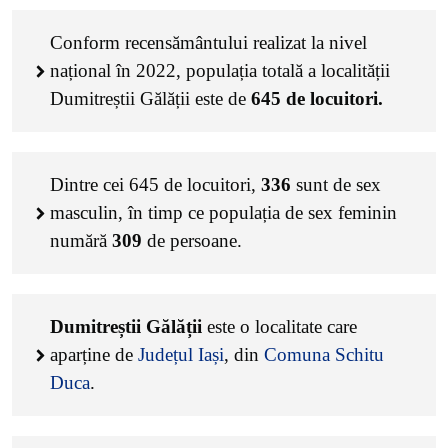
Conform recensământului realizat la nivel
național în 2022, populația totală a localității
Dumitreștii Gălății este de
645
de locuitori.
Dintre cei
645
de locuitori,
336
sunt de sex
masculin, în timp ce populația de sex feminin
numără
309
de persoane.
Dumitreștii Gălății
este o localitate care
aparține de
Județul Iași
, din
Comuna Schitu
Duca
.