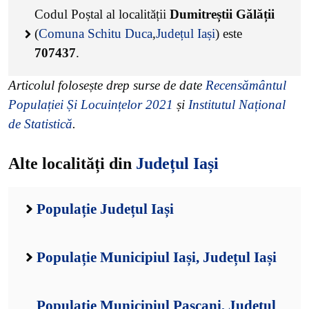
Codul Poștal al localității
Dumitreștii Gălății
(
Comuna Schitu Duca
,
Județul Iași
) este
707437
.
Articolul folosește drep surse de date
Recensământul
Populației Și Locuințelor 2021
și
Institutul Național
de Statistică
.
Alte localități din
Județul Iași
Populație Județul Iași
Populație Municipiul Iași, Județul Iași
Populație Municipiul Pașcani, Județul